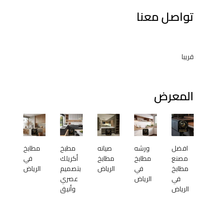
تواصل معنا
قريبا
المعرض
افضل
ورشه
صيانه
مطبخ
مطابخ
مصنع
مطابخ
مطابخ
أكريلك
في
مطابخ
في
الرياض
بتصميم
الرياض
في
الرياض
عصري
الرياض
وأنيق