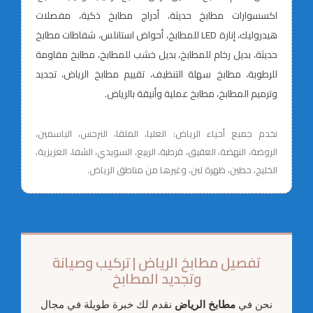
اكسسوارات مطابخ حديثة، أدراج مطابخ ذكية، مفصلات
هيدروليك، إنارة LED للمطابخ، أحواض استانلس، شفاطات مطابخ
حديثة، بديل رخام للمطابخ، بديل خشب للمطابخ، مطابخ مقاومة
للرطوبة، مطابخ سهلة التنظيف، تقييم مطابخ الرياض، تجديد
وترميم المطابخ، مطابخ عملية وأنيقة بالرياض.
نخدم جميع أحياء الرياض: العليا، الملقا، النرجس، الياسمين،
الروضة، النهضة، العقيق، قرطبة، الربيع، السويدي، الشفا، العزيزية،
الخليج، حطين، ظهرة لبن، وغيرها من مناطق الرياض.
تفصيل مطابخ الرياض | تركيب وصيانة
وتجديد المطابخ
نحن في
مطابخ الرياض
نقدم لك خبرة طويلة في مجال