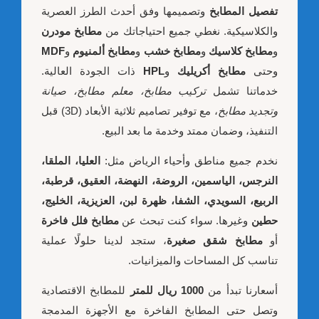
تفصيل المطابخ
وتصميمها وفق أحدث الطرز العصرية
والكلاسيكية. نغطي جميع احتياجاتك من
مطابخ مودرن
و
مطابخ كلاسيك
و
مطابخ خشب
و
مطابخ ألمنيوم
و
MDF
وحتى
مطابخ أكريليك
و
HPL
ذات الجودة العالية.
خدماتنا تشمل
تركيب مطابخ، معلم مطابخ، صيانة
وتجديد مطابخ
، مع توفير تصاميم ثلاثية الأبعاد (3D) قبل
التنفيذ، وضمان ممتد وخدمة ما بعد البيع.
نخدم جميع مناطق وأحياء الرياض مثل:
العليا، الملقا،
النرجس، الياسمين، الروضة، النهضة، العقيق، قرطبة،
الربيع، السويدي، الشفا، ظهرة لبن، العزيزية، الخليج،
حطين
وغيرها. سواء كنت تبحث عن
مطابخ فلل فاخرة
أو
مطابخ شقق صغيرة
، ستجد لدينا حلولًا عملية
تناسب كل المساحات والميزانيات.
أسعارنا تبدأ من
1000 ريال للمتر
للمطابخ الاقتصادية
وتصل حتى المطابخ الفاخرة مع الأجهزة المدمجة