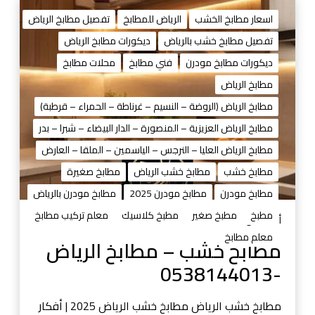
م
ط
اسعار مطابخ الخشب
الرياض للمطابخ
تفصيل مطابخ الرياض
ا
تفصيل مطابخ خشب بالرياض
ديكورات مطابخ الرياض
ب
ديكورات مطابخ مودرن
فني مطابخ
محلات مطابخ
خ
خ
مطابخ الرياض
ش
مطابخ الرياض (الروضة – النسيم – غرناطة – الحمراء – قرطبة)
ب
مطابخ الرياض العزيزية – المنصورة – الدار البيضاء – شبرا – بدر
–
مطابخ الرياض العليا – النرجس – الياسمين – الملقا – العارض
م
ط
مطابخ خشب
مطابخ خشب الرياض
مطابخ صغيرة
ا
مطابخ مودرن
مطابخ مودرن 2025
مطابخ مودرن بالرياض
ب
مطبخ
مطبخ صغير
مطبخ كلاسيك
معلم تركيب مطابخ
خ
أغسطس 29, 2025
ا
معلم مطابخ
مطابخ خشب – مطابخ الرياض
ل
-0538144013
ر
ي
ا
مطابخ خشب الرياض مطابخ خشب الرياض 2025 | أفكار