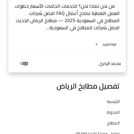
ل
من نحن لماذا نحن؟ الخدمات الخامات الأسعار خطوات
س
العمل التغطية نماذج أعمال FAQ افضل شركات
ع
المطابخ في السعودية 2025 — مطابخ الرياض الحديث
و
افضل شركات المطابخ في السعودية…
د
ي
قراة المزيد
ة
2
0
محمد الزكري
0
2
5
—
تفصيل مطابخ الرياض
م
ط
الرئيسية
ا
ب
المدونة
خ
المطابخ
ا
ل
تواصل معنا 0538144013