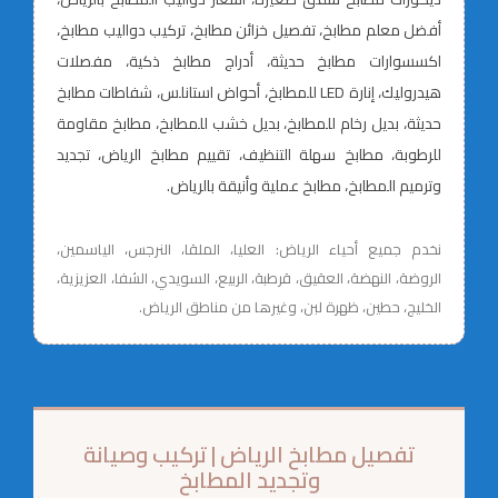
أفضل معلم مطابخ، تفصيل خزائن مطابخ، تركيب دواليب مطابخ،
اكسسوارات مطابخ حديثة، أدراج مطابخ ذكية، مفصلات
هيدروليك، إنارة LED للمطابخ، أحواض استانلس، شفاطات مطابخ
حديثة، بديل رخام للمطابخ، بديل خشب للمطابخ، مطابخ مقاومة
للرطوبة، مطابخ سهلة التنظيف، تقييم مطابخ الرياض، تجديد
وترميم المطابخ، مطابخ عملية وأنيقة بالرياض.
نخدم جميع أحياء الرياض: العليا، الملقا، النرجس، الياسمين،
الروضة، النهضة، العقيق، قرطبة، الربيع، السويدي، الشفا، العزيزية،
الخليج، حطين، ظهرة لبن، وغيرها من مناطق الرياض.
تفصيل مطابخ الرياض | تركيب وصيانة
وتجديد المطابخ