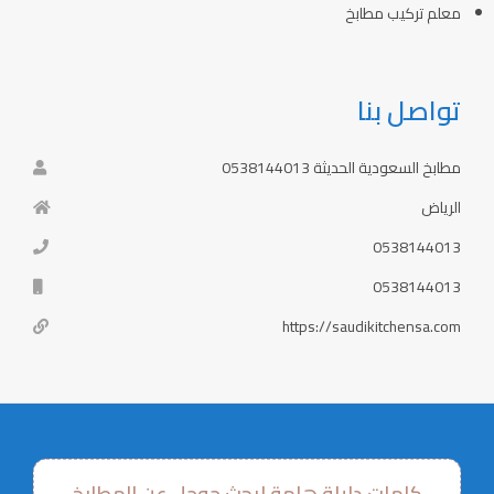
معلم تركيب مطابخ
تواصل بنا
مطابخ السعودية الحديثة 0538144013
الرياض
0538144013
0538144013
https://saudikitchensa.com
كلمات دليلة هامة لبحث جوجل عن المطابخ