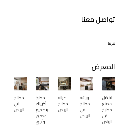
تواصل معنا
قريبا
المعرض
افضل
ورشه
صيانه
مطبخ
مطابخ
مصنع
مطابخ
مطابخ
أكريلك
في
مطابخ
في
الرياض
بتصميم
الرياض
في
الرياض
عصري
الرياض
وأنيق