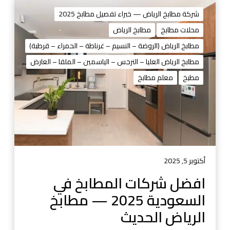
ا
ف
شركة مطابخ الرياض — خبراء تفصيل مطابخ 2025
ض
محلات مطابخ
مطابخ الرياض
ل
مطابخ الرياض (الروضة – النسيم – غرناطة – الحمراء – قرطبة)
ش
ر
مطابخ الرياض العليا – النرجس – الياسمين – الملقا – العارض
ك
مطبخ
معلم مطابخ
ا
ت
ا
ل
م
ط
ا
أكتوبر 5, 2025
ب
افضل شركات المطابخ في
خ
السعودية 2025 — مطابخ
ف
ي
الرياض الحديث
ا