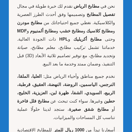
نحن في
مطابخ الرياض
نقدم لك خبرة طويلة في مجال
تفصيل المطابخ
وتصميمها وفق أحدث الطرز العصرية
والكلاسيكية. نغطي جميع احتياجاتك من
مطابخ مودرن
و
مطابخ كلاسيك
و
مطابخ خشب
و
مطابخ ألمنيوم
و
MDF
وحتى
مطابخ أكريليك
و
HPL
ذات الجودة العالية.
خدماتنا تشمل
تركيب مطابخ، معلم مطابخ، صيانة
وتجديد مطابخ
، مع توفير تصاميم ثلاثية الأبعاد (3D) قبل
التنفيذ، وضمان ممتد وخدمة ما بعد البيع.
نخدم جميع مناطق وأحياء الرياض مثل:
العليا، الملقا،
النرجس، الياسمين، الروضة، النهضة، العقيق، قرطبة،
الربيع، السويدي، الشفا، ظهرة لبن، العزيزية، الخليج،
حطين
وغيرها. سواء كنت تبحث عن
مطابخ فلل فاخرة
أو
مطابخ شقق صغيرة
، ستجد لدينا حلولًا عملية
تناسب كل المساحات والميزانيات.
أسعارنا تبدأ من
1000 ريال للمتر
للمطابخ الاقتصادية