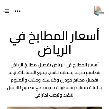
T
O
o
p
g
e
g
n
l
M
أسعار المطابخ في
e
e
s
n
i
u
d
الرياض
e
a
r
e
a
أسعار المطابخ في
الرياض
تفصيل مطابخ الرياض
بتصاميم حديثة وعملية تناسب جميع المساحات. نوفر
تفصيل مطابخ مودرن وكلاسيك وخشب وألمنيوم
بخامات ممتازة وتشطيبات دقيقة، مع تصميم 3D قبل
التنفيذ وتركيب احترافي