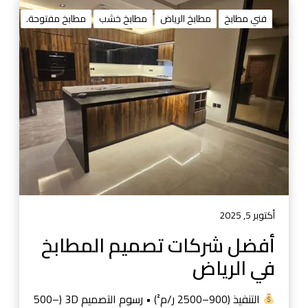
أ
ف
فني مطابخ
مطابخ الرياض
مطابخ خشب
مطابخ مفتوحة.
ض
ل
ش
ر
ك
ا
ت
ت
ص
م
ي
م
أكتوبر 5, 2025
ا
أفضل شركات تصميم المطابخ
ل
في الرياض
م
ط
ا
التنفيذ (900–2500 ر/م²) • رسوم التصميم 3D (500–