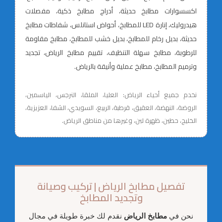
اكسسوارات مطابخ حديثة، أدراج مطابخ ذكية، مفصلات
هيدروليك، إنارة LED للمطابخ، أحواض استانلس، شفاطات مطابخ
حديثة، بديل رخام للمطابخ، بديل خشب للمطابخ، مطابخ مقاومة
للرطوبة، مطابخ سهلة التنظيف، تقييم مطابخ الرياض، تجديد
وترميم المطابخ، مطابخ عملية وأنيقة بالرياض.
نخدم جميع أحياء الرياض: العليا، الملقا، النرجس، الياسمين،
الروضة، النهضة، العقيق، قرطبة، الربيع، السويدي، الشفا، العزيزية،
الخليج، حطين، ظهرة لبن، وغيرها من مناطق الرياض.
تفصيل مطابخ الرياض | تركيب وصيانة
وتجديد المطابخ
نحن في
مطابخ الرياض
نقدم لك خبرة طويلة في مجال