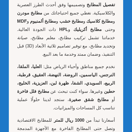
تفصيل المطابخ
وتصميمها وفق أحدث الطرز العصرية
والكلاسيكية. نغطي جميع احتياجاتك من
مطابخ مودرن
و
مطابخ كلاسيك
و
مطابخ خشب
و
مطابخ ألمنيوم
و
MDF
وحتى
مطابخ أكريليك
و
HPL
ذات الجودة العالية.
خدماتنا تشمل
تركيب مطابخ، معلم مطابخ، صيانة
وتجديد مطابخ
، مع توفير تصاميم ثلاثية الأبعاد (3D) قبل
التنفيذ، وضمان ممتد وخدمة ما بعد البيع.
نخدم جميع مناطق وأحياء الرياض مثل:
العليا، الملقا،
النرجس، الياسمين، الروضة، النهضة، العقيق، قرطبة،
الربيع، السويدي، الشفا، ظهرة لبن، العزيزية، الخليج،
حطين
وغيرها. سواء كنت تبحث عن
مطابخ فلل فاخرة
أو
مطابخ شقق صغيرة
، ستجد لدينا حلولًا عملية
تناسب كل المساحات والميزانيات.
أسعارنا تبدأ من
1000 ريال للمتر
للمطابخ الاقتصادية
وتصل حتى المطابخ الفاخرة مع الأجهزة المدمجة