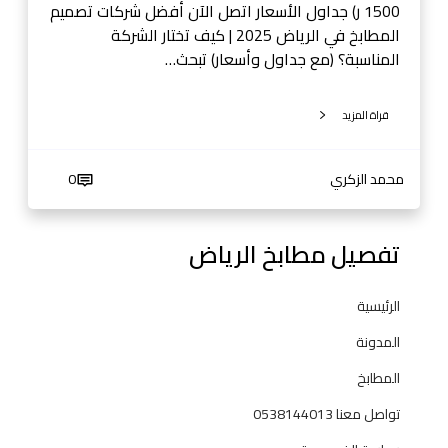
ب
1500 ر) جداول الأسعار اتصل الآن أفضل شركات تصميم
خ
المطابخ في الرياض 2025 | كيف تختار الشركة
ف
المناسبة؟ (مع جداول وأسعار) تبحث…
ي
ا
قراة المزيد
ل
ر
ي
محمد الزكري
0
ا
ض
تفصيل مطابخ الرياض
الرئيسية
المدونة
المطابخ
تواصل معنا 0538144013