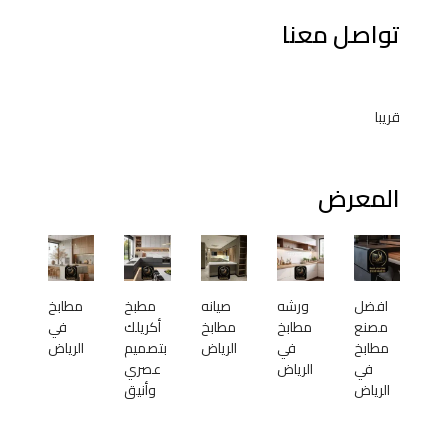
تواصل معنا
قريبا
المعرض
افضل
ورشه
صيانه
مطبخ
مطابخ
مصنع
مطابخ
مطابخ
أكريلك
في
مطابخ
في
الرياض
بتصميم
الرياض
في
الرياض
عصري
الرياض
وأنيق