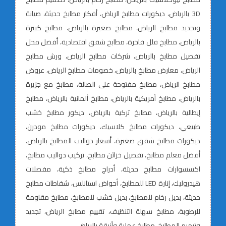
3D بالرياض، ديكورات مطابخ الرياض، أفكار مطابخ حديثة، صيانة
وتجديد مطابخ الرياض، مطابخ صغيرة بالرياض، مطابخ كبيرة
بالرياض، مطابخ فلل فاخرة، مطابخ شقق اقتصادية، أفضل محل
تفصيل مطابخ بالرياض، شركات مطابخ الرياض، ورش مطابخ
الرياض، معارض مطابخ بالرياض، خصومات مطابخ الرياض، عروض
مطابخ الرياض، مطابخ مفتوحة على الصالة، مطابخ مع جزيرة
بالرياض، مطابخ أمريكية بالرياض، مطابخ ألمانية بالرياض، مطابخ
إيطالية بالرياض، مطابخ تركية بالرياض، ديكور مطابخ خشب
طبيعي، ديكورات مطابخ كلاسيك، ديكورات مطابخ مودرن،
ديكورات مطابخ شقق صغيرة، أسعار دواليب المطابخ بالرياض،
أفضل معلم مطابخ، تفصيل خزائن مطابخ، تركيب دواليب مطابخ،
اكسسوارات مطابخ حديثة، أدراج مطابخ ذكية، مفصلات
هيدروليك، إنارة LED للمطابخ، أحواض استانلس، شفاطات مطابخ
حديثة، بديل رخام للمطابخ، بديل خشب للمطابخ، مطابخ مقاومة
للرطوبة، مطابخ سهلة التنظيف، تقييم مطابخ الرياض، تجديد
وترميم المطابخ، مطابخ عملية وأنيقة بالرياض.