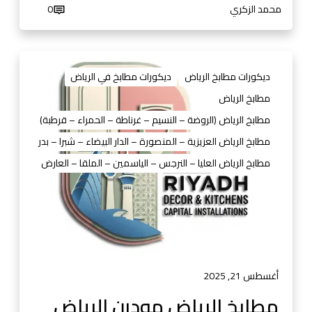
ا
محمد الزكري
0
م
ي
م
م
و
ط
ديكورات مطابخ الرياض
ديكورات مطابخ في الرياض
ا
ا
مطابخ الرياض
ل
ب
أ
مطابخ الرياض (الروضة – النسيم – غرناطة – الحمراء – قرطبة)
خ
س
ا
مطابخ الرياض العزيزية – المنصورة – الدار البيضاء – شبرا – بدر
ع
ل
مطابخ الرياض العليا – النرجس – الياسمين – الملقا – العارض
ا
ر
ر
ي
و
ا
ا
ض
ل
م
ص
و
و
د
أغسطس 21, 2025
ر
ر
مطابخ الرياض مودرن الرياض
و
ن