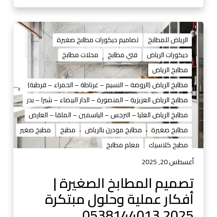
ص
م
ت
ي
ص
الرياض للمطابخ
تصاميم ديكورات مطابخ صغيرة
م
م
و
ديكورات الرياض
فني مطابخ
محلات مطابخ
ي
ت
مطابخ الرياض
م
ف
ا
مطابخ الرياض (الروضة – النسيم – غرناطة – الحمراء – قرطبة)
ص
ل
ي
مطابخ الرياض العزيزية – المنصورة – الدار البيضاء – شبرا – بدر
م
ل
مطابخ الرياض العليا – النرجس – الياسمين – الملقا – العارض
ط
م
مطابخ صغيرة
مطابخ مودرن بالرياض
مطبخ
مطبخ صغير
ا
ط
ب
مطبخ كلاسيك
معلم مطابخ
ا
خ
ب
أغسطس 20, 2025
ا
خ
تصميم المطابخ الصغيرة |
ل
م
ص
و
أفكار عملية وحلول مبتكرة
غ
د
2025 0538144013
ي
ر