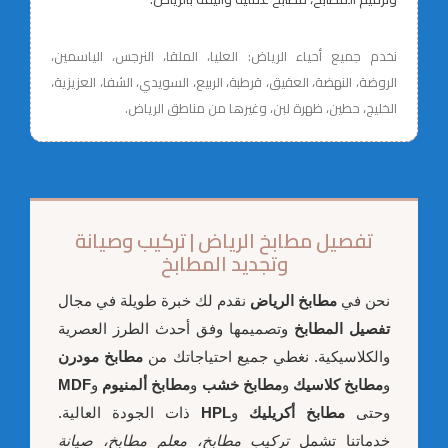
نخدم جميع أحياء الرياض: العليا، الملقا، النرجس، الياسمين،
الروضة، النهضة، العقيق، قرطبة، الربيع، السويدي، الشفا، العزيزية،
الخليج، حطين، ظهرة لبن، وغيرها من مناطق الرياض.
تفصيل مطابخ الرياض | تركيب وصيانة
وتجديد المطابخ
نحن في
مطابخ الرياض
نقدم لك خبرة طويلة في مجال
تفصيل المطابخ
وتصميمها وفق أحدث الطرز العصرية
والكلاسيكية. نغطي جميع احتياجاتك من
مطابخ مودرن
و
مطابخ كلاسيك
و
مطابخ خشب
و
مطابخ ألمنيوم
و
MDF
وحتى
مطابخ أكريليك
و
HPL
ذات الجودة العالية.
خدماتنا تشمل
تركيب مطابخ، معلم مطابخ، صيانة