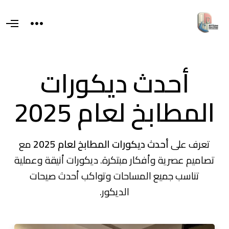
T
O
o
p
g
e
g
n
l
M
e
e
أحدث ديكورات
s
n
i
u
d
e
المطابخ لعام 2025
a
r
e
a
تعرف على
أحدث ديكورات المطابخ لعام 2025
مع
تصاميم عصرية وأفكار مبتكرة. ديكورات أنيقة وعملية
تناسب جميع المساحات وتواكب أحدث صيحات
الديكور.