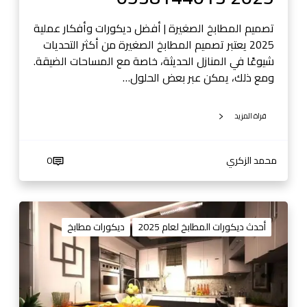
ر
ن
ة
تصميم المطابخ الصغيرة | أفضل ديكورات وأفكار عملية
و
|
2025 يعتبر تصميم المطابخ الصغيرة من أكثر التحديات
ف
أ
شيوعًا في المنازل الحديثة، خاصة مع المساحات الضيقة.
ا
ف
ومع ذلك، يمكن عبر بعض الحلول…
خ
ك
ر
ا
ة
قراة المزيد
ر
ع
م
محمد الزكري
0
ل
ي
ة
د
و
ي
أحدث ديكورات المطابخ لعام 2025
ديكورات مطابخ
ح
ك
ل
و
و
ر
ل
ا
م