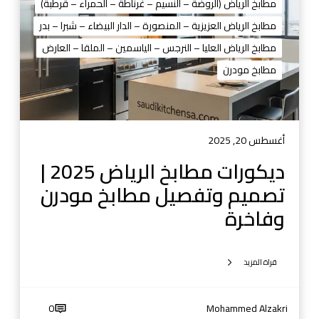
1
ا
مطابخ الرياض (الروضة – النسيم – غرناطة – الحمراء – قرطبة)
3
ت
مطابخ الرياض العزيزية – المنصورة – الدار البيضاء – شبرا – بدر
م
مطابخ الرياض العليا – النرجس – الياسمين – الملقا – العارض
ط
مطابخ مودرن
ا
ب
خ
ا
ل
أغسطس 20, 2025
ر
ديكورات مطابخ الرياض 2025 |
ي
تصميم وتفصيل مطابخ مودرن
ا
ض
وفاخرة
2
0
2
قراة المزيد
5
|
0
Mohammed Alzakri
ت