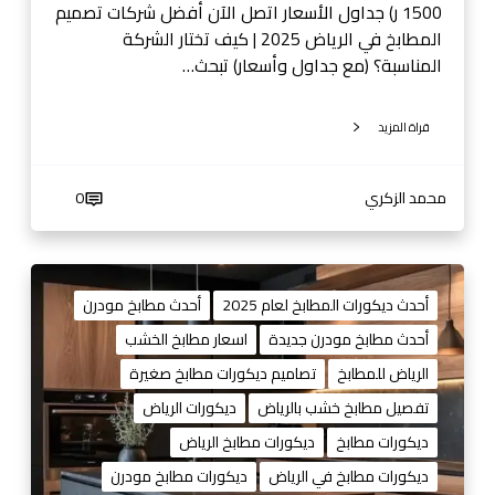
ب
1500 ر) جداول الأسعار اتصل الآن أفضل شركات تصميم
خ
المطابخ في الرياض 2025 | كيف تختار الشركة
ف
المناسبة؟ (مع جداول وأسعار) تبحث…
ي
ا
قراة المزيد
ل
ر
ي
محمد الزكري
0
ا
ض
م
ط
أحدث ديكورات المطابخ لعام 2025
أحدث مطابخ مودرن
ا
أحدث مطابخ مودرن جديدة
اسعار مطابخ الخشب
ب
الرياض للمطابخ
تصاميم ديكورات مطابخ صغيرة
خ
ا
تفصيل مطابخ خشب بالرياض
ديكورات الرياض
ل
ديكورات مطابخ
ديكورات مطابخ الرياض
ر
ديكورات مطابخ في الرياض
ديكورات مطابخ مودرن
ي