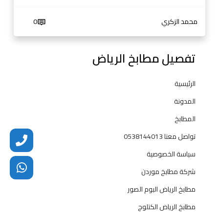
3
ل
ا
محمد الزكري
0
س
ي
ك
تفصيل مطابخ الرياض
ي
ة
الرئيسية
ل
ع
المدونة
ا
المطابخ
م
2
تواصل معنا 0538144013
0
سياسة الخصوصية
2
5
شركة مطابخ موردن
م
مطابخ الرياض البوم الصور
ط
ا
مطابخ الرياض الكتلوج
ب