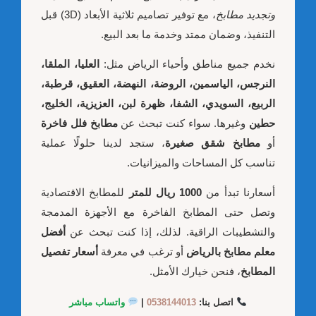
وتجديد مطابخ
، مع توفير تصاميم ثلاثية الأبعاد (3D) قبل
التنفيذ، وضمان ممتد وخدمة ما بعد البيع.
نخدم جميع مناطق وأحياء الرياض مثل:
العليا، الملقا،
النرجس، الياسمين، الروضة، النهضة، العقيق، قرطبة،
الربيع، السويدي، الشفا، ظهرة لبن، العزيزية، الخليج،
حطين
وغيرها. سواء كنت تبحث عن
مطابخ فلل فاخرة
أو
مطابخ شقق صغيرة
، ستجد لدينا حلولًا عملية
تناسب كل المساحات والميزانيات.
أسعارنا تبدأ من
1000 ريال للمتر
للمطابخ الاقتصادية
وتصل حتى المطابخ الفاخرة مع الأجهزة المدمجة
والتشطيبات الراقية. لذلك، إذا كنت تبحث عن
أفضل
معلم مطابخ بالرياض
أو ترغب في معرفة
أسعار تفصيل
المطابخ
، فنحن خيارك الأمثل.
اتصل بنا:
0538144013
|
واتساب مباشر