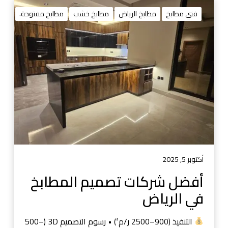
أ
ف
فني مطابخ
مطابخ الرياض
مطابخ خشب
مطابخ مفتوحة.
ض
ل
ش
ر
ك
ا
ت
ت
ص
م
ي
م
أكتوبر 5, 2025
ا
أفضل شركات تصميم المطابخ
ل
في الرياض
م
ط
ا
التنفيذ (900–2500 ر/م²) • رسوم التصميم 3D (500–