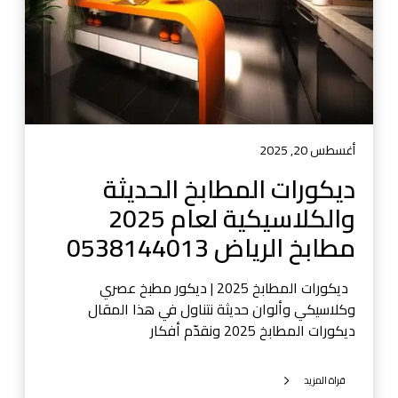
ت
ب
ا
ت
ل
ك
م
ر
ط
ة
ا
2
ب
0
خ
أغسطس 20, 2025
2
ا
ديكورات المطابخ الحديثة
5
ل
والكلاسيكية لعام 2025
0
ح
5
د
مطابخ الرياض 0538144013
3
ي
8
ث
ديكورات المطابخ 2025 | ديكور مطبخ عصري
1
ة
وكلاسيكي وألوان حديثة نتناول في هذا المقال
4
و
ديكورات المطابخ 2025 ونقدّم أفكار
4
ا
0
ل
1
قراة المزيد
ك