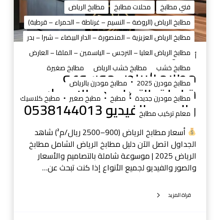
فني مطابخ
محلات مطابخ
مطابخ الرياض
ا
ض
مطابخ الرياض (الروضة – النسيم – غرناطة – الحمراء – قرطبة)
م
مطابخ الرياض العزيزية – المنصورة – الدار البيضاء – شبرا – بدر
و
مطابخ الرياض العليا – النرجس – الياسمين – الملقا – العارض
س
أغسطس 31, 2025
و
مطابخ خشب
مطابخ خشب الرياض
مطابخ صغيرة
مطابخ الرياض موسوعة
ع
مطابخ مودرن 2025
مطابخ مودرن بالرياض
شاملة بالتصاميم والأسعار
ة
مطابخ مودرن جديدة
مطبخ
مطبخ صغير
مطبخ كلاسيك
ش
والصور والفيديو 0538144013
معلم تركيب مطابخ
ا
م
أسعار مطابخ الرياض (900–2500 ريال/م²) شاهد
ل
الجداول اتصل الآن دليل مطابخ الرياض الشامل مطابخ
ة
الرياض 2025 | موسوعة شاملة بالتصاميم والأسعار
ب
والصور والفيديو لجميع الأنواع إذا كنت تبحث عن…
ا
ل
قراة المزيد
ت
ص