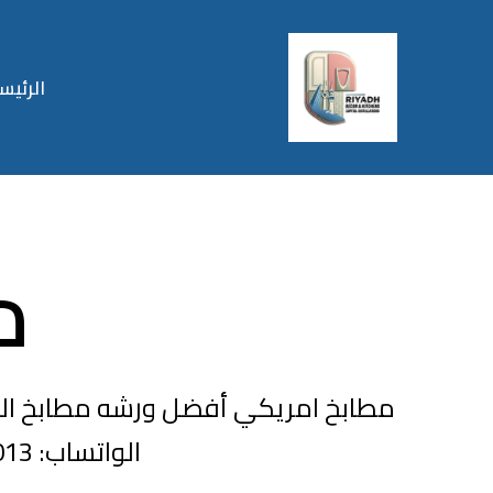
الرئيس
م
مطابخ امريكي أفضل ورشه مطابخ ال
الواتساب: 0538144013 فريقنا مستعد في أي وقت لخدمتكم في الرياض