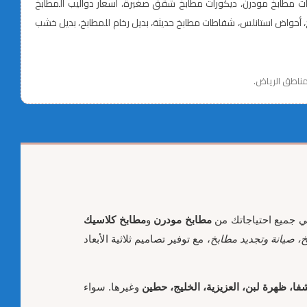
كورات مطابخ مودرن، ديكورات مطابخ شقق صغيرة، أسعار دواليب المطابخ
ابخ، تفصيل خزائن مطابخ، تركيب دواليب مطابخ، اكسسوارات مطابخ حديثة، أدراج مطابخ ذكية، مفصلات هيدروليك، إنارة LED للمطابخ، أحواض استانلس، شفاطات مطابخ حديثة، بديل رخام للمطابخ، بديل خشب
 مناطق الرياض.
ي جميع احتياجاتك من
مطابخ مودرن
و
مطابخ كلاسيك
، صيانة وتجديد مطابخ
، مع توفير تصاميم ثلاثية الأبعاد
شفا، ظهرة لبن، العزيزية، الخليج، حطين
وغيرها. سواء