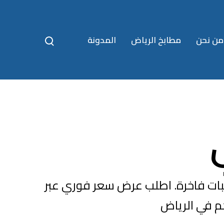
T
من نحن
مطابخ الرياض
المدونة
o
g
g
l
e
s
e
a
r
c
h
m
ت فاخرة. اطلب عرض سعر فوري عبر
o
d
a