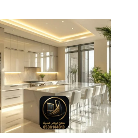
م
ط
ا
ب
خ
خ
ش
ب