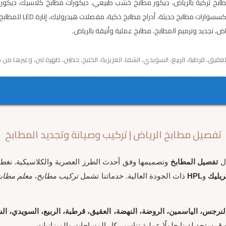
اض، مطابخ تركية بالرياض، ديكور مطابخ خشب طبيعي، ديكورات مطابخ كلاسيك، دي
بالرياض، أفضل معلم مط
ض، تجديد وترميم المطابخ، مطابخ عملية وأنيقة بالرياض.
العقيق، قرطبة، الربيع، السويدي، الشفا، العزيزية، الخليج، حطين، ظهرة لبن، وغيرها من
تفصيل مطابخ الرياض | تركيب وصيانة وتجديد المطابخ
ال
تفصيل المطابخ
وتصميمها وفق أحدث الطرز العصرية والكلاسيكية. نغط
ريليك
و
HPL
ذات الجودة العالية. خدماتنا تشمل
تركيب مطابخ، معلم مطابخ
، النرجس، الياسمين، الروضة، النهضة، العقيق، قرطبة، الربيع، السويدي، ال
ة
، ستجد لدينا حلولًا عملية تناسب كل المساحات والميزانيات.