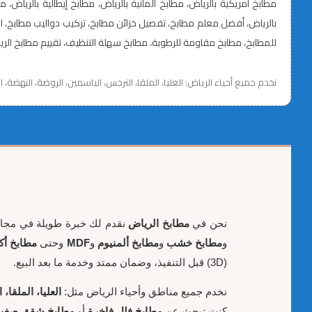
مطابخ أمريكية بالرياض، مطابخ ألمانية بالرياض، مطابخ إيطالية بالري
للمطابخ، مطابخ مقاومة للرطوبة، مطابخ سهلة التنظيف، تقييم مطابخ الريا
نخدم جميع أحياء الرياض: العليا، الملقا، النرجس، الياسمين، الروضة، النهضة، 
نحن في
مطابخ الرياض
نقدم لك خبرة طويلة في مج
و
مطابخ خشب
و
مطابخ ألمنيوم
و
MDF
وحتى
مطابخ أك
(3D) قبل التنفيذ، وضمان ممتد وخدمة ما بعد البيع.
نخدم جميع مناطق وأحياء الرياض مثل:
العليا، الملقا
كنت تبحث عن
مطابخ فلل فاخرة
أو
مطابخ شقق صغير