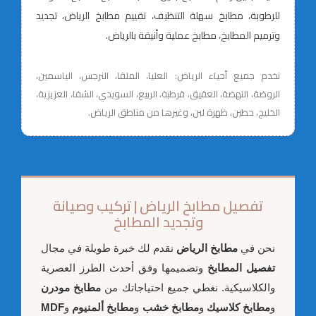
للرطوبة، مطابخ سهلة التنظيف، تقييم مطابخ الرياض، تجديد
وترميم المطابخ، مطابخ عملية وأنيقة بالرياض.
نخدم جميع أحياء الرياض: العليا، الملقا، النرجس، الياسمين،
الروضة، النهضة، العقيق، قرطبة، الربيع، السويدي، الشفا، العزيزية،
الخليج، حطين، ظهرة لبن، وغيرها من مناطق الرياض.
تفصيل مطابخ الرياض | تركيب وصيانة
وتجديد المطابخ
نحن في
مطابخ الرياض
نقدم لك خبرة طويلة في مجال
تفصيل المطابخ
وتصميمها وفق أحدث الطرز العصرية
والكلاسيكية. نغطي جميع احتياجاتك من
مطابخ مودرن
و
مطابخ كلاسيك
و
مطابخ خشب
و
مطابخ ألمنيوم
و
MDF