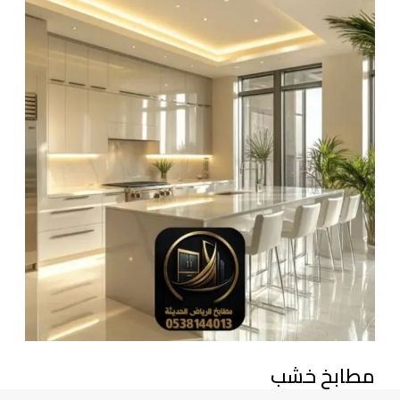
م
ط
ا
ب
خ
خ
ش
ب
مطابخ خشب