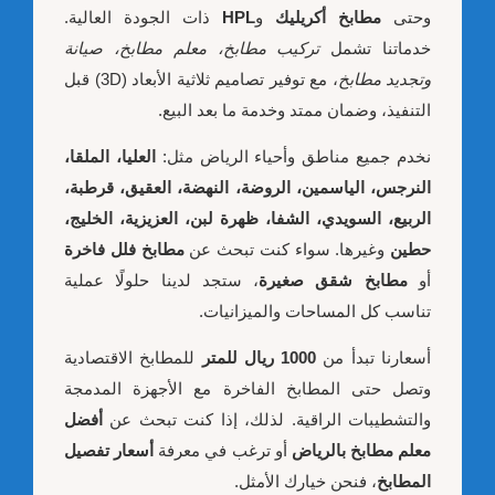
وحتى
مطابخ أكريليك
و
HPL
ذات الجودة العالية.
خدماتنا تشمل
تركيب مطابخ، معلم مطابخ، صيانة
وتجديد مطابخ
، مع توفير تصاميم ثلاثية الأبعاد (3D) قبل
التنفيذ، وضمان ممتد وخدمة ما بعد البيع.
نخدم جميع مناطق وأحياء الرياض مثل:
العليا، الملقا،
النرجس، الياسمين، الروضة، النهضة، العقيق، قرطبة،
الربيع، السويدي، الشفا، ظهرة لبن، العزيزية، الخليج،
حطين
وغيرها. سواء كنت تبحث عن
مطابخ فلل فاخرة
أو
مطابخ شقق صغيرة
، ستجد لدينا حلولًا عملية
تناسب كل المساحات والميزانيات.
أسعارنا تبدأ من
1000 ريال للمتر
للمطابخ الاقتصادية
وتصل حتى المطابخ الفاخرة مع الأجهزة المدمجة
والتشطيبات الراقية. لذلك، إذا كنت تبحث عن
أفضل
معلم مطابخ بالرياض
أو ترغب في معرفة
أسعار تفصيل
المطابخ
، فنحن خيارك الأمثل.