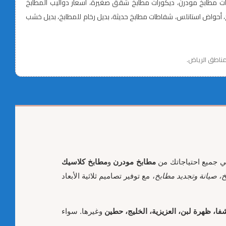
كورات مطابخ مودرن، ديكورات مطابخ شقق صغيرة، أسعار دواليب المطابخ
ابخ، تفصيل خزائن مطابخ، تركيب دواليب مطابخ، اكسسوارات مطابخ حديثة، أدراج مطابخ ذكية، مفصلات هيدروليك، إنارة LED للمطابخ، أحواض استانلس، شفاطات مطابخ حديثة، بديل رخام للمطابخ، بديل خشب
 مناطق الرياض.
ي جميع احتياجاتك من
مطابخ مودرن
و
مطابخ كلاسيك
، صيانة وتجديد مطابخ
، مع توفير تصاميم ثلاثية الأبعاد
شفا، ظهرة لبن، العزيزية، الخليج، حطين
وغيرها. سواء