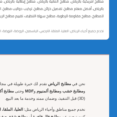
مطابخ أمريكية بالرياض، مطابخ ألمانية بالرياض، مطابخ إيطالية بالري
للمطابخ، مطابخ مقاومة للرطوبة، مطابخ سهلة التنظيف، تقييم مطابخ الريا
نخدم جميع أحياء الرياض: العليا، الملقا، النرجس، الياسمين، الروضة، النهضة، 
نحن في
مطابخ الرياض
نقدم لك خبرة طويلة في مج
و
مطابخ خشب
و
مطابخ ألمنيوم
و
MDF
وحتى
مطابخ أك
(3D) قبل التنفيذ، وضمان ممتد وخدمة ما بعد البيع.
نخدم جميع مناطق وأحياء الرياض مثل:
العليا، الملقا
كنت تبحث عن
مطابخ فلل فاخرة
أو
مطابخ شقق صغير