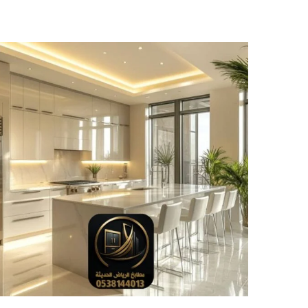
م
ط
ا
ب
خ
خ
ش
ب