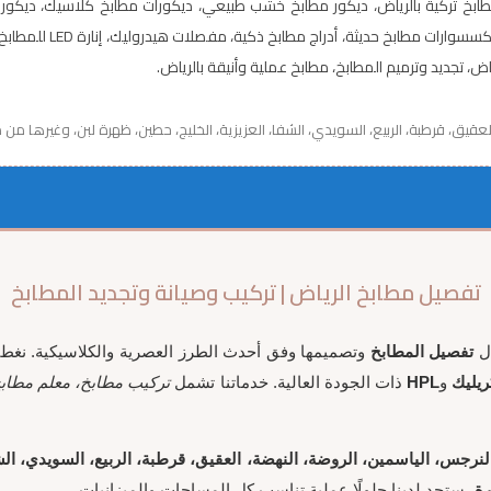
اض، مطابخ تركية بالرياض، ديكور مطابخ خشب طبيعي، ديكورات مطابخ كلاسيك، دي
بالرياض، أفضل معلم مط
ض، تجديد وترميم المطابخ، مطابخ عملية وأنيقة بالرياض.
العقيق، قرطبة، الربيع، السويدي، الشفا، العزيزية، الخليج، حطين، ظهرة لبن، وغيرها من
تفصيل مطابخ الرياض | تركيب وصيانة وتجديد المطابخ
ال
تفصيل المطابخ
وتصميمها وفق أحدث الطرز العصرية والكلاسيكية. نغط
ريليك
و
HPL
ذات الجودة العالية. خدماتنا تشمل
تركيب مطابخ، معلم مطابخ
، النرجس، الياسمين، الروضة، النهضة، العقيق، قرطبة، الربيع، السويدي، ال
ة
، ستجد لدينا حلولًا عملية تناسب كل المساحات والميزانيات.