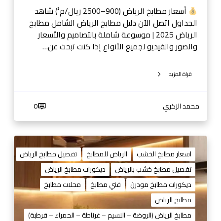
م
أسعار مطابخ الرياض (900–2500 ريال/م²) شاهد
ل
الجداول اتصل الآن دليل مطابخ الرياض الشامل مطابخ
ة
الرياض 2025 | موسوعة شاملة بالتصاميم والأسعار
ب
والصور والفيديو لجميع الأنواع إذا كنت تبحث عن…
ا
ل
قراة المزيد
ت
ص
ا
محمد الزكري
0
م
ي
م
م
و
ط
اسعار مطابخ الخشب
الرياض للمطابخ
تفصيل مطابخ الرياض
ا
ا
تفصيل مطابخ خشب بالرياض
ديكورات مطابخ الرياض
ل
ب
أ
ديكورات مطابخ مودرن
فني مطابخ
محلات مطابخ
خ
س
خ
مطابخ الرياض
ع
ش
مطابخ الرياض (الروضة – النسيم – غرناطة – الحمراء – قرطبة)
ا