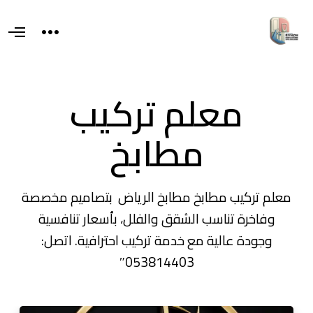
T
O
o
p
g
e
g
n
l
M
e
e
معلم تركيب
s
n
i
u
d
e
مطابخ
a
r
e
a
معلم تركيب مطابخ مطابخ الرياض بتصاميم مخصصة
وفاخرة تناسب الشقق والفلل، بأسعار تنافسية
وجودة عالية مع خدمة تركيب احترافية. اتصل:
053814403″