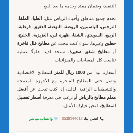
التنفيذ، وضمان ممتد وخدمة ما بعد البيع.
نخدم جميع مناطق وأحياء الرياض مثل:
العليا، الملقا،
النرجس، الياسمين، الروضة، النهضة، العقيق، قرطبة،
الربيع، السويدي، الشفا، ظهرة لبن، العزيزية، الخليج،
حطين
وغيرها. سواء كنت تبحث عن
مطابخ فلل فاخرة
أو
مطابخ شقق صغيرة
، ستجد لدينا حلولًا عملية
تناسب كل المساحات والميزانيات.
أسعارنا تبدأ من
1000 ريال للمتر
للمطابخ الاقتصادية
وتصل حتى المطابخ الفاخرة مع الأجهزة المدمجة
والتشطيبات الراقية. لذلك، إذا كنت تبحث عن
أفضل
معلم مطابخ بالرياض
أو ترغب في معرفة
أسعار تفصيل
المطابخ
، فنحن خيارك الأمثل.
اتصل بنا:
0538144013
|
واتساب مباشر