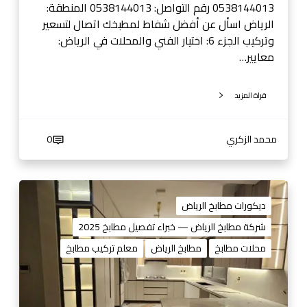
ص
0538144013 رقم التواصل: 0538144013 المنطقة:
ل
الرياض اسأل عن أفضل شفاط لمطبخك اتصال لتسعير
ا
وتركيب الجزء 6: اختيار الفني والمحلات في الرياض:
ل
معايير…
ا
ن
قراة المزيد
0
5
3
محمد الزكري
0
8
1
4
م
4
ط
ديكورات مطابخ الرياض
0
ا
شركة مطابخ الرياض — خبراء تفصيل مطابخ 2025
1
ب
محلات مطابخ
مطابخ الرياض
معلم تركيب مطابخ
3
خ
ا
ل
ر