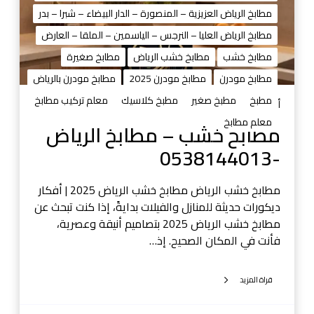
ب
ر
مطابخ الرياض العزيزية – المنصورة – الدار البيضاء – شبرا – بدر
–
و
مطابخ الرياض العليا – النرجس – الياسمين – الملقا – العارض
م
ا
ط
مطابخ خشب
مطابخ خشب الرياض
مطابخ صغيرة
ل
ا
مطابخ مودرن
مطابخ مودرن 2025
مطابخ مودرن بالرياض
ص
ب
و
مطبخ
مطبخ صغير
مطبخ كلاسيك
معلم تركيب مطابخ
خ
أغسطس 29, 2025
ر
ا
معلم مطابخ
مطابخ خشب – مطابخ الرياض
و
ل
ا
-0538144013
ر
ل
ي
ف
ا
مطابخ خشب الرياض مطابخ خشب الرياض 2025 | أفكار
ي
ض
ديكورات حديثة للمنازل والفيلات بدايةً، إذا كنت تبحث عن
د
-
مطابخ خشب الرياض 2025 بتصاميم أنيقة وعصرية،
ي
0
فأنت في المكان الصحيح. إذ…
و
5
0
3
5
قراة المزيد
8
3
1