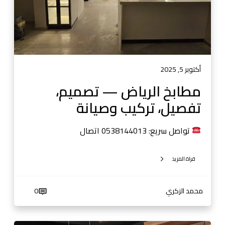
ي
ا
ض
—
ت
ص
أكتوبر 5, 2025
م
مطابخ الرياض — تصميم،
ي
تفصيل، تركيب وصيانة
م
،
ت
تواصل سريع: 0538144013 اتصال
ف
ص
قراة المزيد
ي
ل
،
محمد الزكري
0
ت
ر