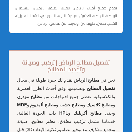
نخدم جميع أحياء الرياض: العليا، الملقا، النرجس، الياسمين،
الروضة، النهضة، العقيق، قرطبة، الربيع، السويدي، الشفا، العزيزية،
الخليج، حطين، ظهرة لبن، وغيرها من مناطق الرياض.
تفصيل مطابخ الرياض | تركيب وصيانة
وتجديد المطابخ
نحن في
مطابخ الرياض
نقدم لك خبرة طويلة في مجال
تفصيل المطابخ
وتصميمها وفق أحدث الطرز العصرية
والكلاسيكية. نغطي جميع احتياجاتك من
مطابخ مودرن
و
مطابخ كلاسيك
و
مطابخ خشب
و
مطابخ ألمنيوم
و
MDF
وحتى
مطابخ أكريليك
و
HPL
ذات الجودة العالية.
خدماتنا تشمل
تركيب مطابخ، معلم مطابخ، صيانة
وتجديد مطابخ
، مع توفير تصاميم ثلاثية الأبعاد (3D) قبل