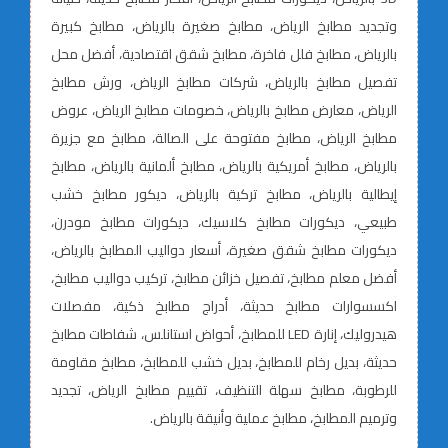
وتجديد مطابخ الرياض، مطابخ صغيرة بالرياض، مطابخ كبيرة
بالرياض، مطابخ فلل فاخرة، مطابخ شقق اقتصادية، أفضل محل
تفصيل مطابخ بالرياض، شركات مطابخ الرياض، ورش مطابخ
الرياض، معارض مطابخ بالرياض، خصومات مطابخ الرياض، عروض
مطابخ الرياض، مطابخ مفتوحة على الصالة، مطابخ مع جزيرة
بالرياض، مطابخ أمريكية بالرياض، مطابخ ألمانية بالرياض، مطابخ
إيطالية بالرياض، مطابخ تركية بالرياض، ديكور مطابخ خشب
طبيعي، ديكورات مطابخ كلاسيك، ديكورات مطابخ مودرن،
ديكورات مطابخ شقق صغيرة، أسعار دواليب المطابخ بالرياض،
أفضل معلم مطابخ، تفصيل خزائن مطابخ، تركيب دواليب مطابخ،
اكسسوارات مطابخ حديثة، أدراج مطابخ ذكية، مفصلات
هيدروليك، إنارة LED للمطابخ، أحواض استانلس، شفاطات مطابخ
حديثة، بديل رخام للمطابخ، بديل خشب للمطابخ، مطابخ مقاومة
للرطوبة، مطابخ سهلة التنظيف، تقييم مطابخ الرياض، تجديد
وترميم المطابخ، مطابخ عملية وأنيقة بالرياض.