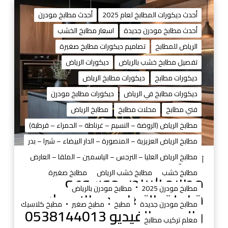
ك
م
ي
ط
أحدث ديكورات المطابخ لعام 2025
أحدث مطابخ مودرن
ب
ا
أحدث مطابخ مودرن جديدة
اسعار مطابخ الخشب
و
ب
الرياض للمطابخ
تصاميم ديكورات مطابخ صغيرة
ص
خ
ي
ا
تفصيل مطابخ خشب بالرياض
ديكورات الرياض
ا
ل
ديكورات مطابخ
ديكورات مطابخ الرياض
ن
ر
ديكورات مطابخ في الرياض
ديكورات مطابخ مودرن
ة
ي
فني مطابخ
محلات مطابخ
مطابخ الرياض
ا
ض
مطابخ الرياض (الروضة – النسيم – غرناطة – الحمراء – قرطبة)
م
مطابخ الرياض العزيزية – المنصورة – الدار البيضاء – شبرا – بدر
و
مطابخ الرياض العليا – النرجس – الياسمين – الملقا – العارض
س
أغسطس 31, 2025
و
مطابخ خشب
مطابخ خشب الرياض
مطابخ صغيرة
مطابخ الرياض موسوعة
ع
مطابخ مودرن 2025
مطابخ مودرن بالرياض
شاملة بالتصاميم والأسعار
ة
مطابخ مودرن جديدة
مطبخ
مطبخ صغير
مطبخ كلاسيك
ش
والصور والفيديو 0538144013
معلم تركيب مطابخ
ا