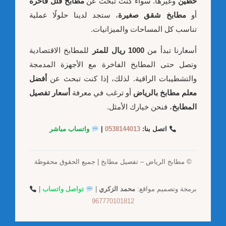
حطين
وغيرها. سواء كنت تبحث عن
مطابخ فلل فاخرة
أو
مطابخ شقق صغيرة
، ستجد لدينا حلولًا عملية
تناسب كل المساحات والميزانيات.
أسعارنا تبدأ من
1000 ريال للمتر
للمطابخ الاقتصادية
وتصل حتى المطابخ الفاخرة مع الأجهزة المدمجة
والتشطيبات الراقية. لذلك، إذا كنت تبحث عن
أفضل
معلم مطابخ بالرياض
أو ترغب في معرفة
أسعار تفصيل
المطابخ
، فنحن خيارك الأمثل.
اتصل بنا:
0538144013
|
واتساب مباشر
© مطابخ الرياض – تفصيل مطابخ | جميع الحقوق محفوظة
برمجة وتصميم مواقع:
محمد الزكري
|
تواصل واتساب
|
967770101812