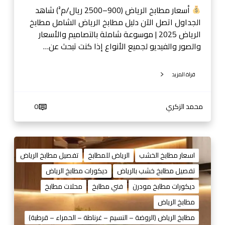
م
أسعار مطابخ الرياض (900–2500 ريال/م²) شاهد
ل
الجداول اتصل الآن دليل مطابخ الرياض الشامل مطابخ
ة
الرياض 2025 | موسوعة شاملة بالتصاميم والأسعار
ب
والصور والفيديو لجميع الأنواع إذا كنت تبحث عن…
ا
ل
قراة المزيد
ت
ص
ا
محمد الزكري
0
م
ي
م
م
و
ط
اسعار مطابخ الخشب
الرياض للمطابخ
تفصيل مطابخ الرياض
ا
ا
تفصيل مطابخ خشب بالرياض
ديكورات مطابخ الرياض
ل
ب
أ
ديكورات مطابخ مودرن
فني مطابخ
محلات مطابخ
خ
س
خ
مطابخ الرياض
ع
ش
مطابخ الرياض (الروضة – النسيم – غرناطة – الحمراء – قرطبة)
ا