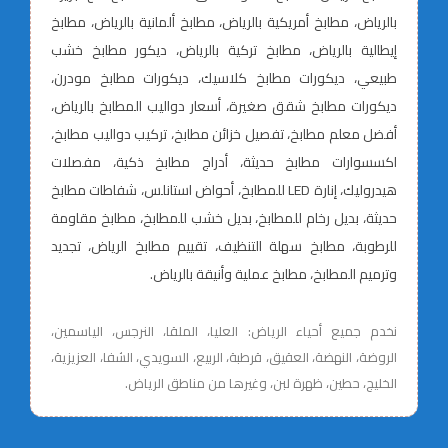
بالرياض، مطابخ أمريكية بالرياض، مطابخ ألمانية بالرياض، مطابخ
إيطالية بالرياض، مطابخ تركية بالرياض، ديكور مطابخ خشب
طبيعي، ديكورات مطابخ كلاسيك، ديكورات مطابخ مودرن،
ديكورات مطابخ شقق صغيرة، أسعار دواليب المطابخ بالرياض،
أفضل معلم مطابخ، تفصيل خزائن مطابخ، تركيب دواليب مطابخ،
اكسسوارات مطابخ حديثة، أدراج مطابخ ذكية، مفصلات
هيدروليك، إنارة LED للمطابخ، أحواض استانلس، شفاطات مطابخ
حديثة، بديل رخام للمطابخ، بديل خشب للمطابخ، مطابخ مقاومة
للرطوبة، مطابخ سهلة التنظيف، تقييم مطابخ الرياض، تجديد
وترميم المطابخ، مطابخ عملية وأنيقة بالرياض.
نخدم جميع أحياء الرياض: العليا، الملقا، النرجس، الياسمين،
الروضة، النهضة، العقيق، قرطبة، الربيع، السويدي، الشفا، العزيزية،
الخليج، حطين، ظهرة لبن، وغيرها من مناطق الرياض.