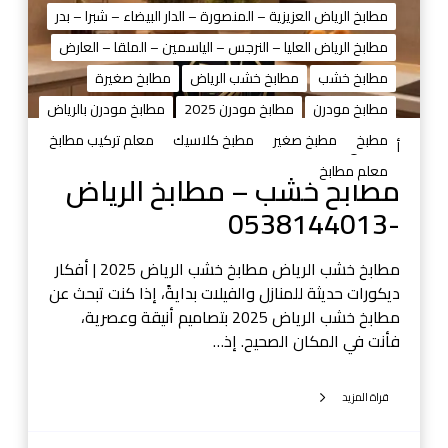
ب
ر
مطابخ الرياض العزيزية – المنصورة – الدار البيضاء – شبرا – بدر
–
و
مطابخ الرياض العليا – النرجس – الياسمين – الملقا – العارض
م
ا
ط
مطابخ خشب
مطابخ خشب الرياض
مطابخ صغيرة
ل
ا
مطابخ مودرن
مطابخ مودرن 2025
مطابخ مودرن بالرياض
ص
ب
و
مطبخ
مطبخ صغير
مطبخ كلاسيك
معلم تركيب مطابخ
خ
أغسطس 29, 2025
ر
ا
معلم مطابخ
مطابخ خشب – مطابخ الرياض
و
ل
ا
-0538144013
ر
ل
ي
ف
ا
مطابخ خشب الرياض مطابخ خشب الرياض 2025 | أفكار
ي
ض
ديكورات حديثة للمنازل والفيلات بدايةً، إذا كنت تبحث عن
د
-
مطابخ خشب الرياض 2025 بتصاميم أنيقة وعصرية،
ي
0
فأنت في المكان الصحيح. إذ…
و
5
0
3
5
قراة المزيد
8
3
1