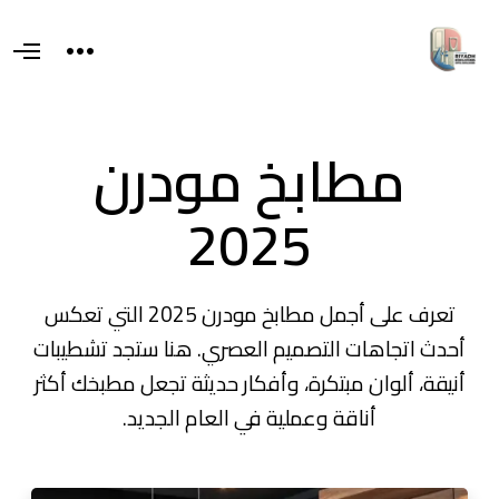
T
O
o
p
g
e
g
n
l
M
e
e
مطابخ مودرن
s
n
i
u
d
e
2025
a
r
e
a
تعرف على أجمل مطابخ مودرن 2025 التي تعكس
أحدث اتجاهات التصميم العصري. هنا ستجد تشطيبات
أنيقة، ألوان مبتكرة، وأفكار حديثة تجعل مطبخك أكثر
أناقة وعملية في العام الجديد.