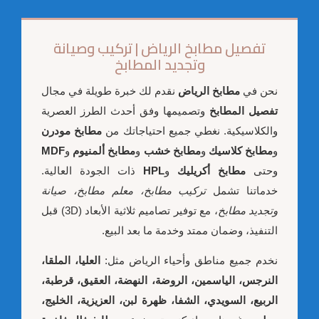
تفصيل مطابخ الرياض | تركيب وصيانة
وتجديد المطابخ
نحن في
مطابخ الرياض
نقدم لك خبرة طويلة في مجال
تفصيل المطابخ
وتصميمها وفق أحدث الطرز العصرية
والكلاسيكية. نغطي جميع احتياجاتك من
مطابخ مودرن
و
مطابخ كلاسيك
و
مطابخ خشب
و
مطابخ ألمنيوم
و
MDF
وحتى
مطابخ أكريليك
و
HPL
ذات الجودة العالية.
خدماتنا تشمل
تركيب مطابخ، معلم مطابخ، صيانة
وتجديد مطابخ
، مع توفير تصاميم ثلاثية الأبعاد (3D) قبل
التنفيذ، وضمان ممتد وخدمة ما بعد البيع.
نخدم جميع مناطق وأحياء الرياض مثل:
العليا، الملقا،
النرجس، الياسمين، الروضة، النهضة، العقيق، قرطبة،
الربيع، السويدي، الشفا، ظهرة لبن، العزيزية، الخليج،