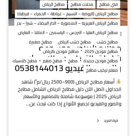
فني مطابخ
محلات مطابخ
مطابخ الرياض
ي
ا
ا
ض
مطابخ الرياض (الروضة – النسيم – غرناطة – الحمراء – قرطبة)
ض
م
مطابخ الرياض العزيزية – المنصورة – الدار البيضاء – شبرا – بدر
و
مطابخ الرياض العليا – النرجس – الياسمين – الملقا – العارض
س
أغسطس 31, 2025
و
مطابخ خشب
مطابخ خشب الرياض
مطابخ صغيرة
مطابخ الرياض موسوعة
ع
مطابخ مودرن 2025
مطابخ مودرن بالرياض
شاملة بالتصاميم والأسعار
ة
مطابخ مودرن جديدة
مطبخ
مطبخ صغير
مطبخ كلاسيك
ش
والصور والفيديو 0538144013
معلم تركيب مطابخ
ا
م
أسعار مطابخ الرياض (900–2500 ريال/م²) شاهد
ل
الجداول اتصل الآن دليل مطابخ الرياض الشامل مطابخ
ة
الرياض 2025 | موسوعة شاملة بالتصاميم والأسعار
ب
والصور والفيديو لجميع الأنواع إذا كنت تبحث عن…
ا
ل
قراة المزيد
ت
ص