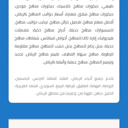
طبيعي، ديكورات مطابخ كلاسيك، ديكورات مطابخ مودرن،
ديكورات مطابخ شقق صغيرة، أسعار دواليب المطابخ بالرياض،
أفضل معلم مطابخ، تفصيل خزائن مطابخ، تركيب دواليب مطابخ،
اكسسوارات مطابخ حديثة، أدراج مطابخ ذكية، مفصلات
هيدروليك، إنارة LED للمطابخ، أحواض استانلس، شفاطات مطابخ
حديثة، بديل رخام للمطابخ، بديل خشب للمطابخ، مطابخ مقاومة
للرطوبة، مطابخ سهلة التنظيف، تقييم مطابخ الرياض، تجديد
وترميم المطابخ، مطابخ عملية وأنيقة بالرياض.
نخدم جميع أحياء الرياض: العليا، الملقا، النرجس، الياسمين،
الروضة، النهضة، العقيق، قرطبة، الربيع، السويدي، الشفا، العزيزية،
الخليج، حطين، ظهرة لبن، وغيرها من مناطق الرياض.