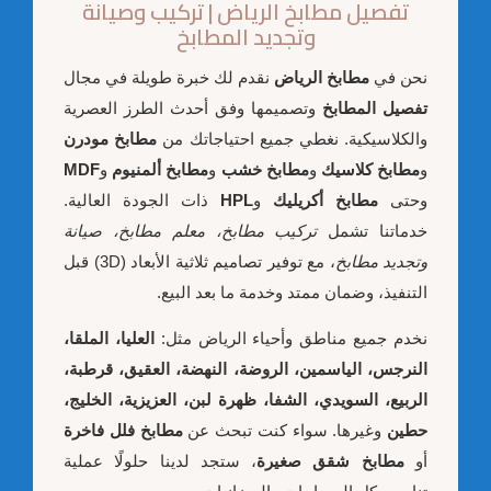
تفصيل مطابخ الرياض | تركيب وصيانة
وتجديد المطابخ
نحن في
مطابخ الرياض
نقدم لك خبرة طويلة في مجال
تفصيل المطابخ
وتصميمها وفق أحدث الطرز العصرية
والكلاسيكية. نغطي جميع احتياجاتك من
مطابخ مودرن
و
مطابخ كلاسيك
و
مطابخ خشب
و
مطابخ ألمنيوم
و
MDF
وحتى
مطابخ أكريليك
و
HPL
ذات الجودة العالية.
خدماتنا تشمل
تركيب مطابخ، معلم مطابخ، صيانة
وتجديد مطابخ
، مع توفير تصاميم ثلاثية الأبعاد (3D) قبل
التنفيذ، وضمان ممتد وخدمة ما بعد البيع.
نخدم جميع مناطق وأحياء الرياض مثل:
العليا، الملقا،
النرجس، الياسمين، الروضة، النهضة، العقيق، قرطبة،
الربيع، السويدي، الشفا، ظهرة لبن، العزيزية، الخليج،
حطين
وغيرها. سواء كنت تبحث عن
مطابخ فلل فاخرة
أو
مطابخ شقق صغيرة
، ستجد لدينا حلولًا عملية