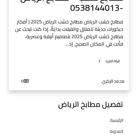
ا
-0538144013
ر
ل
ي
ف
ا
مطابخ خشب الرياض مطابخ خشب الرياض 2025 | أفكار
ي
ض
ديكورات حديثة للمنازل والفيلات بدايةً، إذا كنت تبحث عن
د
-
مطابخ خشب الرياض 2025 بتصاميم أنيقة وعصرية،
ي
0
فأنت في المكان الصحيح. إذ…
و
5
0
3
5
قراة المزيد
8
3
1
8
4
محمد الزكري
0
1
4
4
0
4
تفصيل مطابخ الرياض
1
0
3
1
الرئيسية
3
المدونة