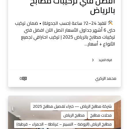
افضل فني تركيبات مطابخ
ط
بالرياض
ا
ب
خ
تنفيذ 24–72 ساعة (حسب الجدولة) • ضمان تركيب
ب
حتى 6 أشهر جداول الأسعار اتصل الآن افضل فني
ا
تركيبات مطابخ بالرياض 2025 | تركيب احترافي لجميع
ل
الأنواع + أسعار…
ر
ي
قراة المزيد
ا
ض
محمد الزكري
0
ا
ف
شركة مطابخ الرياض — خبراء تفصيل مطابخ 2025
ض
محلات مطابخ
مطابخ الرياض
ل
مطابخ الرياض (الروضة – النسيم – غرناطة – الحمراء – قرطبة)
ش