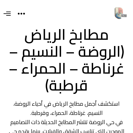
T
O
o
p
g
e
مطابخ الرياض
g
n
l
M
e
e
s
(الروضة – النسيم –
n
i
u
d
e
غرناطة – الحمراء –
a
r
e
a
قرطبة)
استكشف أجمل مطابخ الرياض في أحياء الروضة،
النسيم، غرناطة، الحمراء، وقرطبة.
في حي الروضة تنتشر المطابخ الحديثة ذات التصاميم
المودرن التي تناسب الشقق والفيلات. بينما يقدم حي