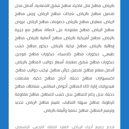
بالرياض، مطابخ فلل فاخرة، مطابخ شقق اقتصادية، أفضل محل
تفصيل مطابخ بالرياض، شركات مطابخ الرياض، ورش مطابخ
الرياض، معارض مطابخ بالرياض، خصومات مطابخ الرياض، عروض
مطابخ الرياض، مطابخ مفتوحة على الصالة، مطابخ مع جزيرة
بالرياض، مطابخ أمريكية بالرياض، مطابخ ألمانية بالرياض، مطابخ
إيطالية بالرياض، مطابخ تركية بالرياض، ديكور مطابخ خشب
طبيعي، ديكورات مطابخ كلاسيك، ديكورات مطابخ مودرن،
ديكورات مطابخ شقق صغيرة، أسعار دواليب المطابخ بالرياض،
أفضل معلم مطابخ، تفصيل خزائن مطابخ، تركيب دواليب مطابخ،
اكسسوارات مطابخ حديثة، أدراج مطابخ ذكية، مفصلات
هيدروليك، إنارة LED للمطابخ، أحواض استانلس، شفاطات مطابخ
حديثة، بديل رخام للمطابخ، بديل خشب للمطابخ، مطابخ مقاومة
للرطوبة، مطابخ سهلة التنظيف، تقييم مطابخ الرياض، تجديد
وترميم المطابخ، مطابخ عملية وأنيقة بالرياض.
نخدم جميع أحياء الرياض: العليا، الملقا، النرجس، الياسمين،