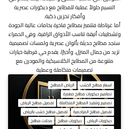
النسيم حلولاً عملية للمطابخ مع ديكورات عصرية
وأفكار تخزين ذكية.
أما غرناطة فتتميز بمطابخ فاخرة بخامات عالية الجودة
وتشطيبات أنيقة تناسب الأذواق الراقية. وفي الحمراء
ستجد مطابخ حديثة بألوان عصرية ولمسات تصميمية
تزيد من جمال المنزل. وأخيرًا، يقدم حي قرطبة خيارات
متنوعة من المطابخ الكلاسيكية والمودرن مع
تصميمات متكاملة وعملية
ت
ف
اسعار مطابخ الخشب
الرياض للمطابخ
ص
تصاميم ديكورات مطابخ صغيرة
ي
تصميم وتنفيذ المطابخ المتكاملة
تفصيل مطابخ الرياض
ل
م
تفصيل مطابخ المزاحمية
تفصيل مطابخ خشب بالرياض
ط
ديكورات الرياض
ديكورات مطابخ
محلات مطابخ
ا