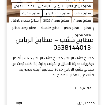
–
و
مطابخ الرياض العليا – النرجس – الياسمين – الملقا – العارض
م
ا
ط
مطابخ خشب
مطابخ خشب الرياض
مطابخ صغيرة
ل
ا
مطابخ مودرن
مطابخ مودرن 2025
مطابخ مودرن بالرياض
ص
ب
و
مطبخ
مطبخ صغير
مطبخ كلاسيك
معلم تركيب مطابخ
خ
أغسطس 29, 2025
ر
ا
معلم مطابخ
مطابخ خشب – مطابخ الرياض
و
ل
ا
-0538144013
ر
ل
ي
ف
ا
مطابخ خشب الرياض مطابخ خشب الرياض 2025 | أفكار
ي
ض
ديكورات حديثة للمنازل والفيلات بدايةً، إذا كنت تبحث عن
د
-
مطابخ خشب الرياض 2025 بتصاميم أنيقة وعصرية،
ي
0
فأنت في المكان الصحيح. إذ…
و
5
0
3
5
قراة المزيد
8
3
1
8
4
محمد الزكري
0