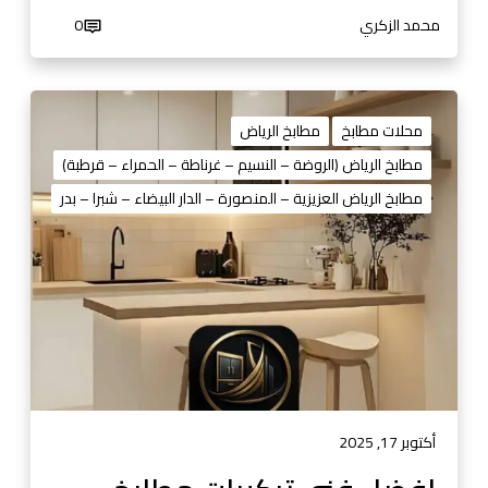
3
محمد الزكري
0
8
1
4
ا
4
ف
محلات مطابخ
مطابخ الرياض
0
ض
مطابخ الرياض (الروضة – النسيم – غرناطة – الحمراء – قرطبة)
1
ل
مطابخ الرياض العزيزية – المنصورة – الدار البيضاء – شبرا – بدر
3
ف
ن
ي
ت
ر
ك
ي
ب
ا
ت
أكتوبر 17, 2025
م