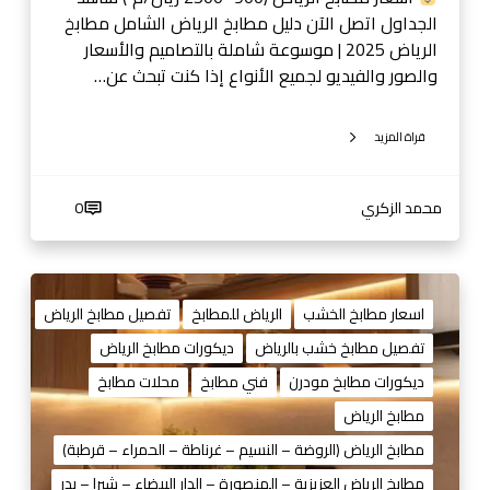
ل
الجداول اتصل الآن دليل مطابخ الرياض الشامل مطابخ
ة
الرياض 2025 | موسوعة شاملة بالتصاميم والأسعار
ب
والصور والفيديو لجميع الأنواع إذا كنت تبحث عن…
ا
ل
قراة المزيد
ت
ص
ا
محمد الزكري
0
م
ي
م
م
و
ط
اسعار مطابخ الخشب
الرياض للمطابخ
تفصيل مطابخ الرياض
ا
ا
تفصيل مطابخ خشب بالرياض
ديكورات مطابخ الرياض
ل
ب
أ
ديكورات مطابخ مودرن
فني مطابخ
محلات مطابخ
خ
س
خ
مطابخ الرياض
ع
ش
مطابخ الرياض (الروضة – النسيم – غرناطة – الحمراء – قرطبة)
ا
ب
ر
مطابخ الرياض العزيزية – المنصورة – الدار البيضاء – شبرا – بدر