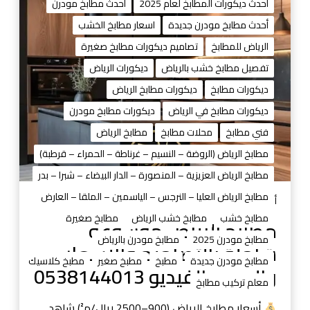
ت
ط
أحدث ديكورات المطابخ لعام 2025
أحدث مطابخ مودرن
ش
ا
أحدث مطابخ مودرن جديدة
اسعار مطابخ الخشب
ن
ب
الرياض للمطابخ
تصاميم ديكورات مطابخ صغيرة
ز
خ
ا
تفصيل مطابخ خشب بالرياض
ديكورات الرياض
ل
ديكورات مطابخ
ديكورات مطابخ الرياض
ر
ديكورات مطابخ في الرياض
ديكورات مطابخ مودرن
ي
فني مطابخ
محلات مطابخ
مطابخ الرياض
ا
ض
مطابخ الرياض (الروضة – النسيم – غرناطة – الحمراء – قرطبة)
م
مطابخ الرياض العزيزية – المنصورة – الدار البيضاء – شبرا – بدر
و
مطابخ الرياض العليا – النرجس – الياسمين – الملقا – العارض
س
أغسطس 31, 2025
و
مطابخ خشب
مطابخ خشب الرياض
مطابخ صغيرة
مطابخ الرياض موسوعة
ع
مطابخ مودرن 2025
مطابخ مودرن بالرياض
شاملة بالتصاميم والأسعار
ة
مطابخ مودرن جديدة
مطبخ
مطبخ صغير
مطبخ كلاسيك
ش
والصور والفيديو 0538144013
معلم تركيب مطابخ
ا
م
أسعار مطابخ الرياض (900–2500 ريال/م²) شاهد