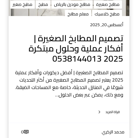
مطابخ صغيرة
مطابخ مودرن بالرياض
مطبخ
مطبخ صغير
ا
ط
ب
مطبخ كلاسيك
معلم مطابخ
ا
خ
ب
أغسطس 20, 2025
ا
خ
تصميم المطابخ الصغيرة |
ل
م
ص
و
أفكار عملية وحلول مبتكرة
غ
د
2025 0538144013
ي
ر
ر
ن
ة
تصميم المطابخ الصغيرة | أفضل ديكورات وأفكار عملية
و
|
2025 يعتبر تصميم المطابخ الصغيرة من أكثر التحديات
ف
أ
شيوعًا في المنازل الحديثة، خاصة مع المساحات الضيقة.
ا
ف
ومع ذلك، يمكن عبر بعض الحلول…
خ
ك
ر
ا
ة
قراة المزيد
ر
ع
م
محمد الزكري
0