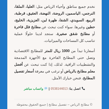
نخدم جميع مناطق وأحياء الرياض مثل:
العليا، الملقا،
النرجس، الياسمين، الروضة، النهضة، العقيق، قرطبة،
الربيع، السويدي، الشفا، ظهرة لبن، العزيزية، الخليج،
حطين
وغيرها. سواء كنت تبحث عن
مطابخ فلل فاخرة
أو
مطابخ شقق صغيرة
، ستجد لدينا حلولًا عملية
تناسب كل المساحات والميزانيات.
أسعارنا تبدأ من
1000 ريال للمتر
للمطابخ الاقتصادية
وتصل حتى المطابخ الفاخرة مع الأجهزة المدمجة
والتشطيبات الراقية. لذلك، إذا كنت تبحث عن
أفضل
معلم مطابخ بالرياض
أو ترغب في معرفة
أسعار تفصيل
المطابخ
، فنحن خيارك الأمثل.
اتصل بنا:
0538144013
|
واتساب مباشر
© مطابخ الرياض – تفصيل مطابخ | جميع الحقوق محفوظة