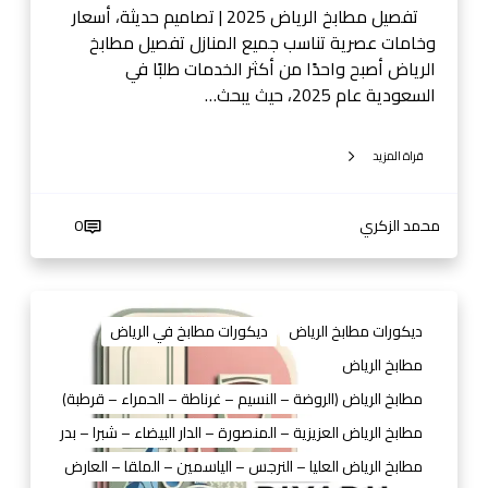
تفصيل مطابخ الرياض 2025 | تصاميم حديثة، أسعار
4
وخامات عصرية تناسب جميع المنازل تفصيل مطابخ
0
الرياض أصبح واحدًا من أكثر الخدمات طلبًا في
1
السعودية عام 2025، حيث يبحث…
3
قراة المزيد
محمد الزكري
0
م
ط
ديكورات مطابخ الرياض
ديكورات مطابخ في الرياض
ا
مطابخ الرياض
ب
مطابخ الرياض (الروضة – النسيم – غرناطة – الحمراء – قرطبة)
خ
ا
مطابخ الرياض العزيزية – المنصورة – الدار البيضاء – شبرا – بدر
ل
مطابخ الرياض العليا – النرجس – الياسمين – الملقا – العارض
ر