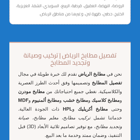
الروضة، النهضة، العقيق، قرطبة، الربيع، السويدي، الشفا، العزيزية،
الخليج، حطين، ظهرة لبن، وغيرها من مناطق الرياض.
تفصيل مطابخ الرياض | تركيب وصيانة
وتجديد المطابخ
نحن في
مطابخ الرياض
نقدم لك خبرة طويلة في مجال
تفصيل المطابخ
وتصميمها وفق أحدث الطرز العصرية
والكلاسيكية. نغطي جميع احتياجاتك من
مطابخ مودرن
و
مطابخ كلاسيك
و
مطابخ خشب
و
مطابخ ألمنيوم
و
MDF
وحتى
مطابخ أكريليك
و
HPL
ذات الجودة العالية.
خدماتنا تشمل
تركيب مطابخ، معلم مطابخ، صيانة
وتجديد مطابخ
، مع توفير تصاميم ثلاثية الأبعاد (3D) قبل
التنفيذ، وضمان ممتد وخدمة ما بعد البيع.