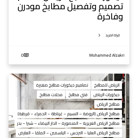
تصميم وتفصيل مطابخ مودرن
ا
ض
وفاخرة
2
0
2
قراة المزيد
5
|
0
Mohammed Alzakri
ت
ص
م
ت
ي
ص
الرياض للمطابخ
تصاميم ديكورات مطابخ صغيرة
م
م
و
ديكورات الرياض
فني مطابخ
محلات مطابخ
ي
ت
مطابخ الرياض
م
ف
ا
مطابخ الرياض (الروضة – النسيم – غرناطة – الحمراء – قرطبة)
ص
ل
ي
مطابخ الرياض العزيزية – المنصورة – الدار البيضاء – شبرا – بدر
م
ل
مطابخ الرياض العليا – النرجس – الياسمين – الملقا – العارض
ط
م