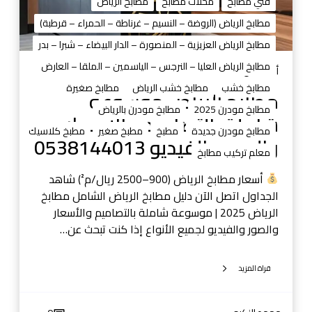
فني مطابخ
محلات مطابخ
مطابخ الرياض
ا
ض
مطابخ الرياض (الروضة – النسيم – غرناطة – الحمراء – قرطبة)
م
مطابخ الرياض العزيزية – المنصورة – الدار البيضاء – شبرا – بدر
و
مطابخ الرياض العليا – النرجس – الياسمين – الملقا – العارض
س
أغسطس 31, 2025
و
مطابخ خشب
مطابخ خشب الرياض
مطابخ صغيرة
مطابخ الرياض موسوعة
ع
مطابخ مودرن 2025
مطابخ مودرن بالرياض
شاملة بالتصاميم والأسعار
ة
مطابخ مودرن جديدة
مطبخ
مطبخ صغير
مطبخ كلاسيك
ش
والصور والفيديو 0538144013
معلم تركيب مطابخ
ا
م
أسعار مطابخ الرياض (900–2500 ريال/م²) شاهد
ل
الجداول اتصل الآن دليل مطابخ الرياض الشامل مطابخ
ة
الرياض 2025 | موسوعة شاملة بالتصاميم والأسعار
ب
والصور والفيديو لجميع الأنواع إذا كنت تبحث عن…
ا
ل
قراة المزيد
ت
ص
ا