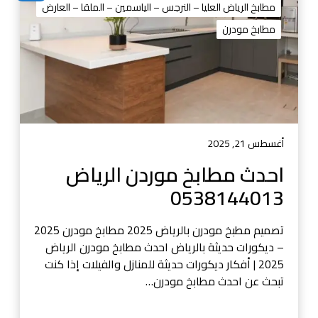
1
ط
مطابخ الرياض العليا – النرجس – الياسمين – الملقا – العارض
3
ا
مطابخ مودرن
ب
خ
م
و
ر
د
ن
أغسطس 21, 2025
ا
احدث مطابخ موردن الرياض
ل
0538144013
ر
ي
ا
تصميم مطبخ مودرن بالرياض 2025 مطابخ مودرن 2025
ض
– ديكورات حديثة بالرياض احدث مطابخ مودرن الرياض
0
2025 | أفكار ديكورات حديثة للمنازل والفيلات إذا كنت
5
تبحث عن احدث مطابخ مودرن…
3
8