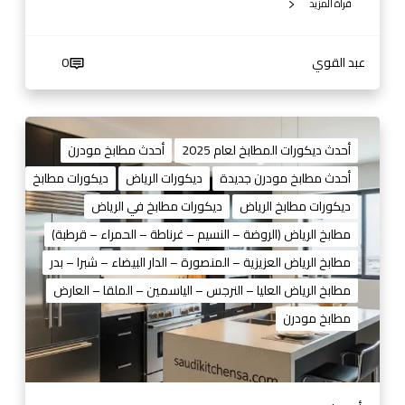
قراة المزيد
1
4
4
عبد القوي
0
0
1
3
د
ي
أحدث ديكورات المطابخ لعام 2025
أحدث مطابخ مودرن
ك
أحدث مطابخ مودرن جديدة
ديكورات الرياض
ديكورات مطابخ
و
ديكورات مطابخ الرياض
ديكورات مطابخ في الرياض
ر
ا
مطابخ الرياض (الروضة – النسيم – غرناطة – الحمراء – قرطبة)
ت
مطابخ الرياض العزيزية – المنصورة – الدار البيضاء – شبرا – بدر
م
مطابخ الرياض العليا – النرجس – الياسمين – الملقا – العارض
ط
مطابخ مودرن
ا
ب
خ
ا