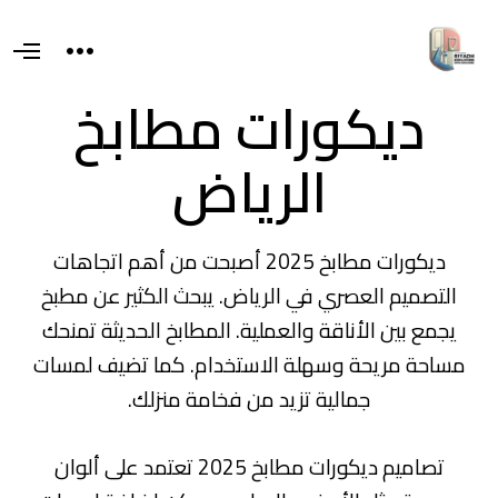
T
O
o
p
g
e
ديكورات مطابخ
g
n
l
M
e
e
s
الرياض
n
i
u
d
e
a
r
e
ديكورات مطابخ 2025 أصبحت من أهم اتجاهات
a
التصميم العصري في الرياض. يبحث الكثير عن مطبخ
يجمع بين الأناقة والعملية. المطابخ الحديثة تمنحك
مساحة مريحة وسهلة الاستخدام. كما تضيف لمسات
جمالية تزيد من فخامة منزلك.
تصاميم ديكورات مطابخ 2025 تعتمد على ألوان