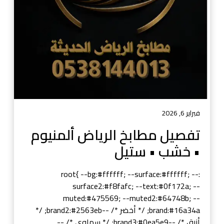
م
ط
ا
ب
خ
ا
ل
ر
ي
ا
فبراير 6, 2026
ض
تفصيل مطابخ الرياض ألمنيوم
أ
• خشب • ستيل
ل
م
ن
:root{ --bg:#ffffff; --surface:#ffffff; --
ي
surface2:#f8fafc; --text:#0f172a; --
و
muted:#475569; --muted2:#64748b; --
م
brand:#16a34a; /* أخضر */ --brand2:#2563eb; /*
•
أزرق */ --brand3:#0ea5e9; /* سماوي */ --