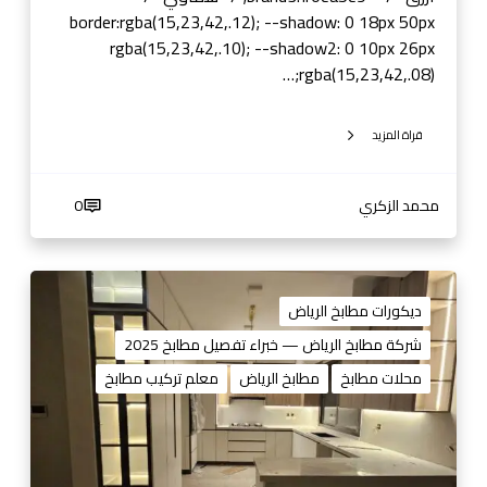
خ
border:rgba(15,23,42,.12); --shadow: 0 18px 50px
ش
rgba(15,23,42,.10); --shadow2: 0 10px 26px
ب
rgba(15,23,42,.08);…
•
س
قراة المزيد
ت
ي
ل
محمد الزكري
0
م
ط
ديكورات مطابخ الرياض
ا
شركة مطابخ الرياض — خبراء تفصيل مطابخ 2025
ب
محلات مطابخ
مطابخ الرياض
معلم تركيب مطابخ
خ
ا
ل
ر