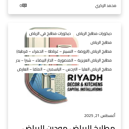
محمد الزكري
0
م
ط
ديكورات مطابخ الرياض
ديكورات مطابخ في الرياض
ا
مطابخ الرياض
ب
مطابخ الرياض (الروضة – النسيم – غرناطة – الحمراء – قرطبة)
خ
ا
مطابخ الرياض العزيزية – المنصورة – الدار البيضاء – شبرا – بدر
ل
مطابخ الرياض العليا – النرجس – الياسمين – الملقا – العارض
ر
ي
ا
ض
م
و
د
أغسطس 21, 2025
ر
مطابخ الرياض مودرن الرياض