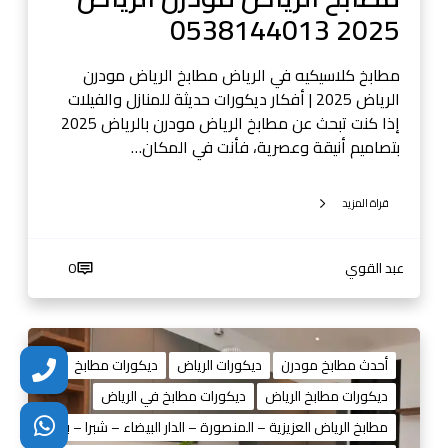
ن
2025 0538144013
ا
ل
ر
مطابخ كلاسيكيه في الرياض مطابخ الرياض مودرن
ي
الرياض 2025 | أفكار ديكورات حديثة للمنازل والفيلات
ا
إذا كنت تبحث عن مطابخ الرياض مودرن بالرياض 2025
ض
بتصاميم أنيقة وعصرية، فأنت في المكان…
2
0
قراة المزيد
2
5
0
عبد القوي
0
5
3
8
ا
1
ح
أحدث مطابخ مودرن
ديكورات الرياض
ديكورات مطابخ
4
د
ديكورات مطابخ الرياض
ديكورات مطابخ في الرياض
4
ث
مطابخ الرياض العزيزية – المنصورة – الدار البيضاء – شبرا – بدر
0
م