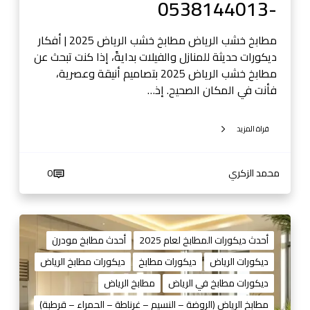
-0538144013
ر
ل
ي
ف
ا
مطابخ خشب الرياض مطابخ خشب الرياض 2025 | أفكار
ي
ض
ديكورات حديثة للمنازل والفيلات بدايةً، إذا كنت تبحث عن
د
-
مطابخ خشب الرياض 2025 بتصاميم أنيقة وعصرية،
ي
0
فأنت في المكان الصحيح. إذ…
و
5
0
3
5
قراة المزيد
8
3
1
8
4
محمد الزكري
0
1
4
4
0
4
1
م
0
3
ط
أحدث ديكورات المطابخ لعام 2025
أحدث مطابخ مودرن
1
ا
ديكورات الرياض
ديكورات مطابخ
ديكورات مطابخ الرياض
3
ب
ديكورات مطابخ في الرياض
مطابخ الرياض
خ
ا
مطابخ الرياض (الروضة – النسيم – غرناطة – الحمراء – قرطبة)