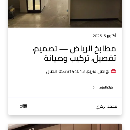
ي
ا
ض
—
ت
ص
أكتوبر 5, 2025
م
مطابخ الرياض — تصميم،
ي
تفصيل، تركيب وصيانة
م
،
ت
تواصل سريع: 0538144013 اتصال
ف
ص
قراة المزيد
ي
ل
،
محمد الزكري
0
ت
ر
ك
ت