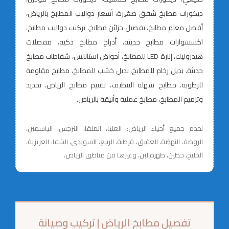
ديكورات مطابخ شقق صغيرة، أسعار دواليب المطابخ بالرياض،
أفضل معلم مطابخ، تفصيل خزائن مطابخ، تركيب دواليب مطابخ،
اكسسوارات مطابخ حديثة، أدراج مطابخ ذكية، مفصلات
هيدروليك، إنارة LED للمطابخ، أحواض استانلس، شفاطات مطابخ
حديثة، بديل رخام للمطابخ، بديل خشب للمطابخ، مطابخ مقاومة
للرطوبة، مطابخ سهلة التنظيف، تقييم مطابخ الرياض، تجديد
وترميم المطابخ، مطابخ عملية وأنيقة بالرياض.
نخدم جميع أحياء الرياض: العليا، الملقا، النرجس، الياسمين،
الروضة، النهضة، العقيق، قرطبة، الربيع، السويدي، الشفا، العزيزية،
الخليج، حطين، ظهرة لبن، وغيرها من مناطق الرياض.
تفصيل مطابخ الرياض | تركيب وصيانة