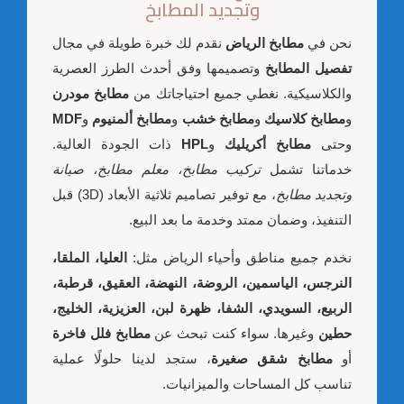
وتجديد المطابخ
نحن في
مطابخ الرياض
نقدم لك خبرة طويلة في مجال
تفصيل المطابخ
وتصميمها وفق أحدث الطرز العصرية
والكلاسيكية. نغطي جميع احتياجاتك من
مطابخ مودرن
و
مطابخ كلاسيك
و
مطابخ خشب
و
مطابخ ألمنيوم
و
MDF
وحتى
مطابخ أكريليك
و
HPL
ذات الجودة العالية.
خدماتنا تشمل
تركيب مطابخ، معلم مطابخ، صيانة
وتجديد مطابخ
، مع توفير تصاميم ثلاثية الأبعاد (3D) قبل
التنفيذ، وضمان ممتد وخدمة ما بعد البيع.
نخدم جميع مناطق وأحياء الرياض مثل:
العليا، الملقا،
النرجس، الياسمين، الروضة، النهضة، العقيق، قرطبة،
الربيع، السويدي، الشفا، ظهرة لبن، العزيزية، الخليج،
حطين
وغيرها. سواء كنت تبحث عن
مطابخ فلل فاخرة
أو
مطابخ شقق صغيرة
، ستجد لدينا حلولًا عملية
تناسب كل المساحات والميزانيات.