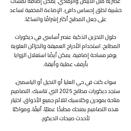
عصرية مثل الأبيض والرمادي. يمكن إضافة لمسات
خشبية لخلق إحساس دافئ. الإضاءة المخفية تساعد
على جعل المطبخ أكثر إشراقًا واتساعًا.
حلول التخزين الذكية عنصر أساسي في ديكورات
المطابخ. استخدام الأدراج العميقة والخزائن العلوية
يوفر مساحة إضافية. يمكن أيضًا استغلال الزوايا
بأرفف عملية وأنيقة.
سواء كنت في حي العليا أو النخيل أو الياسمين،
ستجد ديكورات مطابخ 2025 التي تناسبك. التصاميم
متاحة بمودرن وكلاسيك لتلائم جميع الأذواق. اختيار
هذه التصاميم يمنحك مطبخًا عمليًا، أنيقًا، ومواكبًا
لأحدث صيحات الديكور.