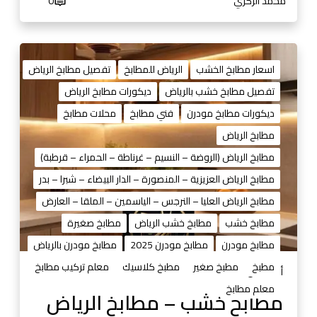
محمد الزكري
0
م
ي
م
م
و
ط
اسعار مطابخ الخشب
الرياض للمطابخ
تفصيل مطابخ الرياض
ا
ا
تفصيل مطابخ خشب بالرياض
ديكورات مطابخ الرياض
ل
ب
أ
ديكورات مطابخ مودرن
فني مطابخ
محلات مطابخ
خ
س
خ
مطابخ الرياض
ع
ش
مطابخ الرياض (الروضة – النسيم – غرناطة – الحمراء – قرطبة)
ا
ب
ر
مطابخ الرياض العزيزية – المنصورة – الدار البيضاء – شبرا – بدر
–
و
مطابخ الرياض العليا – النرجس – الياسمين – الملقا – العارض
م
ا
ط
مطابخ خشب
مطابخ خشب الرياض
مطابخ صغيرة
ل
ا
مطابخ مودرن
مطابخ مودرن 2025
مطابخ مودرن بالرياض
ص
ب
و
مطبخ
مطبخ صغير
مطبخ كلاسيك
معلم تركيب مطابخ
خ
أغسطس 29, 2025
ر
ا
معلم مطابخ
مطابخ خشب – مطابخ الرياض
و
ل
ا