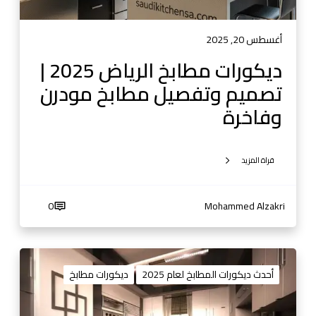
خ
ز
ا
ل
ل
أغسطس 20, 2025
و
ر
ديكورات مطابخ الرياض 2025 |
ا
ي
ل
تصميم وتفصيل مطابخ مودرن
ا
ف
ض
وفاخرة
ي
2
ل
0
ا
2
قراة المزيد
ت
5
0
|
5
0
Mohammed Alzakri
ت
3
ص
8
م
1
د
ي
4
ي
أحدث ديكورات المطابخ لعام 2025
ديكورات مطابخ
م
4
ك
و
0
و
ت