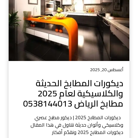
1
ر
ف
3
ا
ص
ت
ي
ا
ل
ل
م
م
ط
ط
ا
ا
ب
ب
خ
خ
أغسطس 20, 2025
م
ا
و
ديكورات المطابخ الحديثة
ل
د
والكلاسيكية لعام 2025
ح
ر
د
مطابخ الرياض 0538144013
ن
ي
و
ث
ف
ديكورات المطابخ 2025 | ديكور مطبخ عصري
ة
ا
وكلاسيكي وألوان حديثة نتناول في هذا المقال
و
خ
ديكورات المطابخ 2025 ونقدّم أفكار
ا