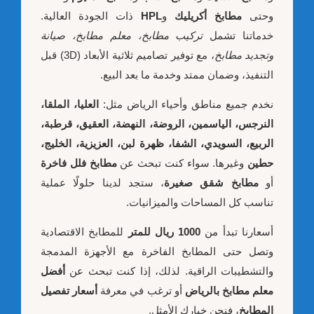
وحتى
مطابخ أكريليك
و
HPL
ذات الجودة العالية.
خدماتنا تشمل
تركيب مطابخ، معلم مطابخ، صيانة
وتجديد مطابخ
، مع توفير تصاميم ثلاثية الأبعاد (3D) قبل
التنفيذ، وضمان ممتد وخدمة ما بعد البيع.
نخدم جميع مناطق وأحياء الرياض مثل:
العليا، الملقا،
النرجس، الياسمين، الروضة، النهضة، العقيق، قرطبة،
الربيع، السويدي، الشفا، ظهرة لبن، العزيزية، الخليج،
حطين
وغيرها. سواء كنت تبحث عن
مطابخ فلل فاخرة
أو
مطابخ شقق صغيرة
، ستجد لدينا حلولًا عملية
تناسب كل المساحات والميزانيات.
أسعارنا تبدأ من
1000 ريال للمتر
للمطابخ الاقتصادية
وتصل حتى المطابخ الفاخرة مع الأجهزة المدمجة
والتشطيبات الراقية. لذلك، إذا كنت تبحث عن
أفضل
معلم مطابخ بالرياض
أو ترغب في معرفة
أسعار تفصيل
المطابخ
، فنحن خيارك الأمثل.