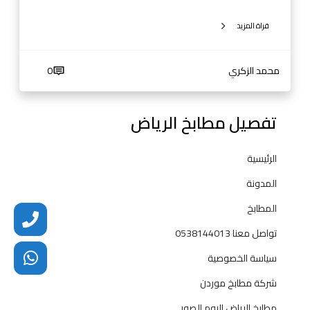
ر
ل
ة
قراة المزيد
ك
ل
ا
محمد الزكري
0
س
ي
ك
تفصيل مطابخ الرياض
ي
ة
الرئيسية
ل
ع
المدونة
ا
المطابخ
م
2
تواصل معنا 0538144013
0
سياسة الخصوصية
2
5
شركة مطابخ موردن
م
مطابخ الرياض البوم الصور