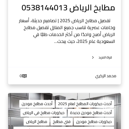
8
مطابخ الرياض 0538144013
و
1
ا
4
ل
تفصيل مطابخ الرياض 2025 | تصاميم حديثة، أسعار
4
ف
وخامات عصرية تناسب جميع المنازل تفصيل مطابخ
0
ي
الرياض أصبح واحدًا من أكثر الخدمات طلبًا في
1
د
السعودية عام 2025، حيث يبحث…
3
ي
و
قراة المزيد
0
5
3
محمد الزكري
0
8
1
4
م
4
ط
أحدث ديكورات المطابخ لعام 2025
أحدث مطابخ مودرن
0
ا
أحدث مطابخ مودرن جديدة
ديكورات مطابخ في الرياض
1
ب
ديكورات مطابخ مودرن
فني مطابخ
مطابخ الرياض
3
خ