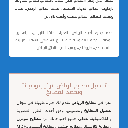
حديثة، بديل رخام للمطابخ، بديل خشب للمطابخ، مطابخ مقاومة
للرطوبة، مطابخ سهلة التنظيف، تقييم مطابخ الرياض، تجديد
وترميم المطابخ، مطابخ عملية وأنيقة بالرياض.
نخدم جميع أحياء الرياض: العليا، الملقا، النرجس، الياسمين،
الروضة، النهضة، العقيق، قرطبة، الربيع، السويدي، الشفا، العزيزية،
الخليج، حطين، ظهرة لبن، وغيرها من مناطق الرياض.
تفصيل مطابخ الرياض | تركيب وصيانة
وتجديد المطابخ
نحن في
مطابخ الرياض
نقدم لك خبرة طويلة في مجال
تفصيل المطابخ
وتصميمها وفق أحدث الطرز العصرية
والكلاسيكية. نغطي جميع احتياجاتك من
مطابخ مودرن
و
مطابخ كلاسيك
و
مطابخ خشب
و
مطابخ ألمنيوم
و
MDF