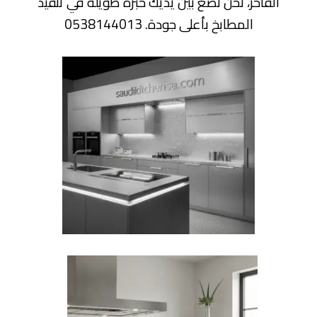
الفاخر، نحن نضع بين يديك خبرة طويلة في تنفيذ
المطابخ بأعلى جودة. 0538144013