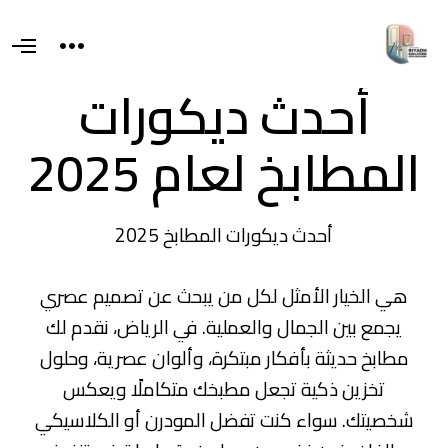
T
O
o
p
g
e
أحدث ديكورات
g
n
l
M
e
e
s
المطابخ لعام 2025
n
i
u
d
e
a
r
e
أحدث ديكورات المطابخ 2025
a
هي الخيار الأمثل لكل من يبحث عن تصميم عصري
يجمع بين الجمال والعملية. في الرياض، نقدم لك
مطابخ حديثة بأفكار مبتكرة، وألوان عصرية، وحلول
تخزين ذكية تجعل مطبخك متكاملًا ويعكس
شخصيتك. سواء كنت تفضل المودرن أو الكلاسيكي