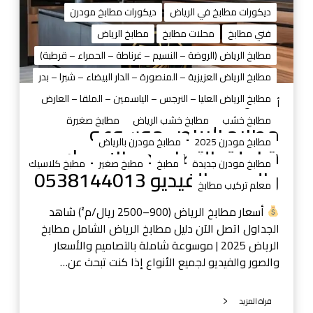
ر
ديكورات مطابخ في الرياض
ديكورات مطابخ مودرن
ي
فني مطابخ
محلات مطابخ
مطابخ الرياض
ا
ض
مطابخ الرياض (الروضة – النسيم – غرناطة – الحمراء – قرطبة)
م
مطابخ الرياض العزيزية – المنصورة – الدار البيضاء – شبرا – بدر
و
مطابخ الرياض العليا – النرجس – الياسمين – الملقا – العارض
س
أغسطس 31, 2025
و
مطابخ خشب
مطابخ خشب الرياض
مطابخ صغيرة
مطابخ الرياض موسوعة
ع
مطابخ مودرن 2025
مطابخ مودرن بالرياض
شاملة بالتصاميم والأسعار
ة
مطابخ مودرن جديدة
مطبخ
مطبخ صغير
مطبخ كلاسيك
ش
والصور والفيديو 0538144013
معلم تركيب مطابخ
ا
م
أسعار مطابخ الرياض (900–2500 ريال/م²) شاهد
ل
الجداول اتصل الآن دليل مطابخ الرياض الشامل مطابخ
ة
الرياض 2025 | موسوعة شاملة بالتصاميم والأسعار
ب
والصور والفيديو لجميع الأنواع إذا كنت تبحث عن…
ا
ل
قراة المزيد
ت