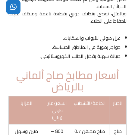
الخزائن السفلية.
وبالمثل، نوصي بتنظيف دوري بقطعة ناعمة ومنظف لطيف
للحفاظ على الطلاء.
عزل صوتي للأبواب والسحّابات.
حواجز رطوبة في المناطق الحساسة.
صيانة سهلة بفضل الطلاء الكهروستاتيكي.
أسعار مطابخ صاج ألماني
بالرياض
الخيار
الخامة/التشطيب
السعر/متر
المزايا
طولي
(ريال)
صاج
صاج مجلفن 0.7
800 –
متين وسهل