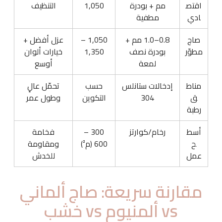
اقتص
مم + بودرة
1,050
التنظيف
ادي
مطفية
صاج
0.8–1.0 مم +
1,050 –
عزل أفضل +
مطوّر
بودرة نصف
1,350
خيارات ألوان
لمعة
أوسع
مناط
إدخالات ستانلس
حسب
تحمّل عالٍ
ق
304
التكوين
وطول عمر
رطبة
أسط
رخام/كوارتز
300 –
فخامة
ح
600 (م²)
ومقاومة
عمل
للخدش
مقارنة سريعة: صاج ألماني
vs ألمنيوم vs خشب