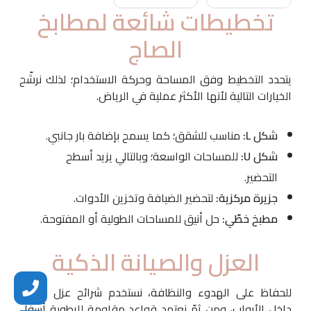
تخطيطات شائعة لمطابخ
الصاج
يتحدد التخطيط وفق المساحة وحركة الاستخدام؛ لذلك نرشّح
الخيارات التالية لأنها الأكثر عملية في الرياض.
شكل L:
مناسب للشقق؛ كما يسمح بإضافة بار جانبي.
شكل U:
للمساحات الواسعة؛ وبالتالي يزيد أسطح
التحضير.
جزيرة مركزية:
لتحضير الضيافة وتخزين الأدوات.
مطبخ خطّي:
حل أنيق للمساحات الطولية أو المفتوحة.
العزل والصيانة الذكية
للحفاظ على الهدوء والنظافة، نستخدم شرائح عزل صوتي
داخل الأبواب، ومن ثمّ نعتمد قواعد مقاومة للرطوبة أسفل