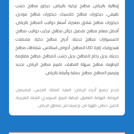
إيطالية بالرياض، مطابخ تركية بالرياض، ديكور مطابخ خشب
طبيعي، ديكورات مطابخ كلاسيك، ديكورات مطابخ مودرن،
ديكورات مطابخ شقق صغيرة، أسعار دواليب المطابخ بالرياض،
أفضل معلم مطابخ، تفصيل خزائن مطابخ، تركيب دواليب مطابخ،
اكسسوارات مطابخ حديثة، أدراج مطابخ ذكية، مفصلات
هيدروليك، إنارة LED للمطابخ، أحواض استانلس، شفاطات مطابخ
حديثة، بديل رخام للمطابخ، بديل خشب للمطابخ، مطابخ مقاومة
للرطوبة، مطابخ سهلة التنظيف، تقييم مطابخ الرياض، تجديد
وترميم المطابخ، مطابخ عملية وأنيقة بالرياض.
نخدم جميع أحياء الرياض: العليا، الملقا، النرجس، الياسمين،
الروضة، النهضة، العقيق، قرطبة، الربيع، السويدي، الشفا، العزيزية،
الخليج، حطين، ظهرة لبن، وغيرها من مناطق الرياض.