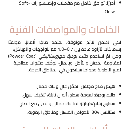
أخيرًا: توافق كامل مع مفصلات وإكسسوارات Soft-
Close.
الخامات والمواصفات الفنية
لكي نضمن نتائج موثوقة، نعتمد صاجًا ألمانيًا مجلفنًا
بسماكات تتراوح عادةً بين
0.7–1.0 مم
للواجهات والهياكل،
ومن ثمّ نستخدم
طلاء بودرة كهروستاتيكي
(Powder Coat)
لمقاومة الخدش والتآكل. وبالمثل، نوظّف حشوات مطاطية
لمنع الرطوبة وحواجز سيليكون في المناطق الحرجة.
هيكل صاج مجلفن:
تحمّل عالٍ وثبات ممتاز.
طلاء بودرة:
نعومة سطح، ألوان ثابتة، تنظيف سهل.
سطوح رخام/كوارتز:
تماسك جمالي وعملي مع الصاج.
ستانلس 304:
لأحواض الغسيل ومناطق الرطوبة.