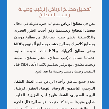
تفصيل مطابخ الرياض | تركيب وصيانة
وتجديد المطابخ
نحن في
مطابخ الرياض
نقدم لك خبرة طويلة في مجال
تفصيل المطابخ
وتصميمها وفق أحدث الطرز العصرية
والكلاسيكية. نغطي جميع احتياجاتك من
مطابخ مودرن
و
مطابخ كلاسيك
و
مطابخ خشب
و
مطابخ ألمنيوم
و
MDF
وحتى
مطابخ أكريليك
و
HPL
ذات الجودة العالية.
خدماتنا تشمل
تركيب مطابخ، معلم مطابخ، صيانة
وتجديد مطابخ
، مع توفير تصاميم ثلاثية الأبعاد (3D) قبل
التنفيذ، وضمان ممتد وخدمة ما بعد البيع.
نخدم جميع مناطق وأحياء الرياض مثل:
العليا، الملقا،
النرجس، الياسمين، الروضة، النهضة، العقيق، قرطبة،
الربيع، السويدي، الشفا، ظهرة لبن، العزيزية، الخليج،
حطين
وغيرها. سواء كنت تبحث عن
مطابخ فلل فاخرة
أو
مطابخ شقق صغيرة
، ستجد لدينا حلولًا عملية