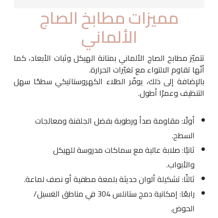
مميزات مطابخ الصاج
الألماني
تتميّز مطابخ الصاج الألماني بمتانة الهيكل وثبات الأبعاد، كما
أنّها تقاوم الالتواء مع تغيّرات الحرارة.
بالإضافة إلى ذلك، يوفّر الطلاء الكهروستاتيكي سطحًا سهل
التنظيف وعمرًا أطول.
أولًا: مقاومة صدأ ورطوبة بفضل الجلفنة ومعالجات
السطح.
ثانيًا: صلابة عالية مع سماكات مدروسة للهيكل
والأبواب.
ثالثًا: تشكيلة ألوان حديثة بلمعة مطفية أو نصف لماعة.
رابعًا: إمكانية دمج ستانلس 304 في مناطق الغسيل/
الحوض.