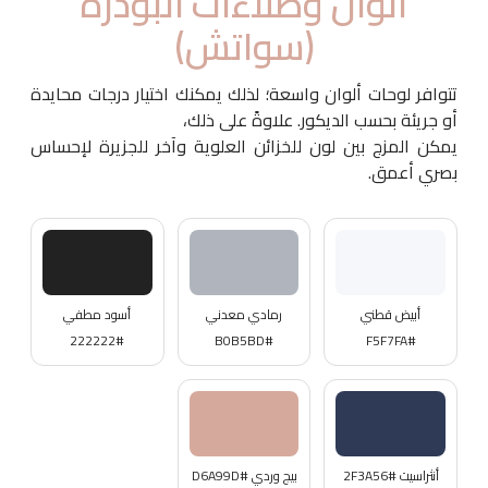
ألوان وطلاءات البودرة
(سواتش)
تتوافر لوحات ألوان واسعة؛ لذلك يمكنك اختيار درجات محايدة
أو جريئة بحسب الديكور. علاوةً على ذلك،
يمكن المزج بين لون للخزائن العلوية وآخر للجزيرة لإحساس
بصري أعمق.
أبيض قطني
رمادي معدني
أسود مطفي
#222222
#B0B5BD
#F5F7FA
أنثراسيت #2F3A56
بيج وردي #D6A99D