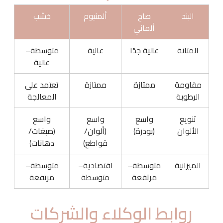
البند
صاج
ألمنيوم
خشب
ألماني
المتانة
عالية جدًا
عالية
متوسطة–
عالية
مقاومة
ممتازة
ممتازة
تعتمد على
الرطوبة
المعالجة
تنويع
واسع
واسع
واسع
الألوان
(بودرة)
(ألوان/
(صبغات/
قواطع)
دهانات)
الميزانية
متوسطة–
اقتصادية–
متوسطة–
مرتفعة
متوسطة
مرتفعة
روابط الوكلاء والشركات