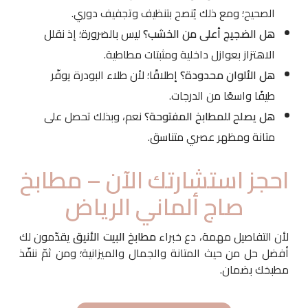
الصحيح؛ ومع ذلك يُنصح بتنظيف وتجفيف دوري.
هل الضجيج أعلى من الخشب؟
ليس بالضرورة؛ إذ نقلل
الاهتزاز بعوازل داخلية ومثبتات مطاطية.
هل الألوان محدودة؟
إطلاقًا؛ لأن طلاء البودرة يوفّر
طيفًا واسعًا من الدرجات.
هل يصلح للمطابخ المفتوحة؟
نعم، وبذلك تحصل على
متانة ومظهر عصري متناسق.
احجز استشارتك الآن – مطابخ
صاج ألماني الرياض
لأن التفاصيل مهمة، دع خبراء
مطابخ البيت الأنيق
يقدّمون لك
أفضل حل من حيث المتانة والجمال والميزانية؛ ومن ثمّ ننفّذ
مطبخك بضمان.