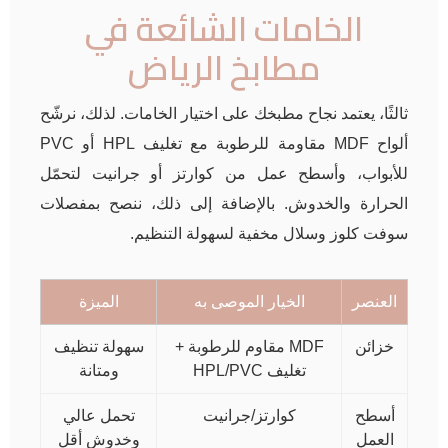
الخامات الشائعة في
مطابخ الرياض
ثالثًا، يعتمد نجاح مطبخك على اختيار الخامات. لذلك، نرشّح
ألواح MDF مقاومة للرطوبة مع تغليف HPL أو PVC
للأبواب، وأسطح عمل من كوارتز أو جرانيت لتحمّل
الحرارة والخدوش. بالإضافة إلى ذلك، ننصح بمفصلات
سوفت كلوز وسلال مخفية لسهولة التنظيم.
العنصر
الخيار الموصى به
الميزة
خزائن
MDF مقاوم للرطوبة +
سهولة تنظيف
تغليف HPL/PVC
ومتانة
أسطح
كوارتز/جرانيت
تحمل عالي
العمل
وخدوش أقل