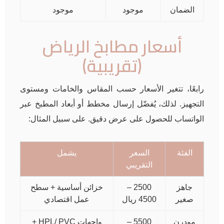
الضمان
موجود
موجود
أسعار مطابخ الرياض
(تقريبية)
رابعًا، تتغير الأسعار حسب المقاس والخامات ومستوى
التجهيز. لذلك، يُفضّل إرسال مخطط أو أبعاد المطبخ عبر
الواتساب للحصول على عرض دقيق. على سبيل المثال:
الفئة
السعر
يشمل
التقريبي
جاهز
2500 –
خزائن أساسية + سطح
صغير
4500 ريال
عمل اقتصادي
مودرن
5500 –
واجهات HPL/ PVC +