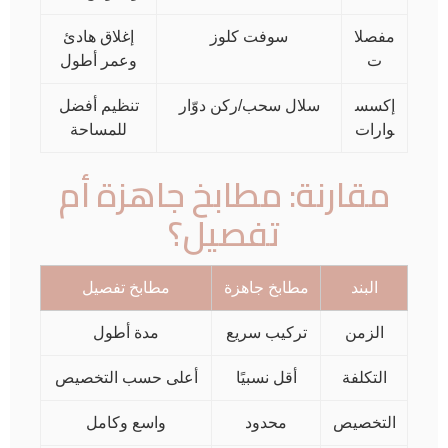
مفصلا
سوفت كلوز
إغلاق هادئ
ت
وعمر أطول
إكسس
سلال سحب/ركن دوّار
تنظيم أفضل
وارات
للمساحة
مقارنة: مطابخ جاهزة أم
تفصيل؟
البند
مطابخ جاهزة
مطابخ تفصيل
الزمن
تركيب سريع
مدة أطول
التكلفة
أقل نسبيًا
أعلى حسب التخصيص
التخصيص
محدود
واسع وكامل