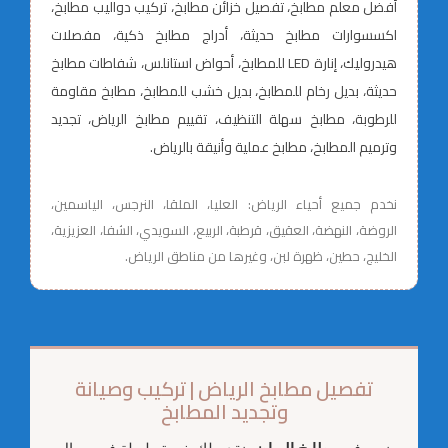
أفضل معلم مطابخ، تفصيل خزائن مطابخ، تركيب دواليب مطابخ،
اكسسوارات مطابخ حديثة، أدراج مطابخ ذكية، مفصلات
هيدروليك، إنارة LED للمطابخ، أحواض استانلس، شفاطات مطابخ
حديثة، بديل رخام للمطابخ، بديل خشب للمطابخ، مطابخ مقاومة
للرطوبة، مطابخ سهلة التنظيف، تقييم مطابخ الرياض، تجديد
وترميم المطابخ، مطابخ عملية وأنيقة بالرياض.
نخدم جميع أحياء الرياض: العليا، الملقا، النرجس، الياسمين،
الروضة، النهضة، العقيق، قرطبة، الربيع، السويدي، الشفا، العزيزية،
الخليج، حطين، ظهرة لبن، وغيرها من مناطق الرياض.
تفصيل مطابخ الرياض | تركيب وصيانة
وتجديد المطابخ