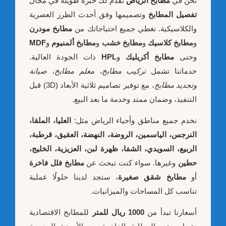
نحن في
مطابخ الرياض
نقدم لك خبرة طويلة في مجال
تفصيل المطابخ
وتصميمها وفق أحدث الطرز العصرية
والكلاسيكية. نغطي جميع احتياجاتك من
مطابخ مودرن
و
مطابخ كلاسيك
و
مطابخ خشب
و
مطابخ ألمنيوم
و
MDF
وحتى
مطابخ أكريليك
و
HPL
ذات الجودة العالية.
خدماتنا تشمل
تركيب مطابخ، معلم مطابخ، صيانة
وتجديد مطابخ
، مع توفير تصاميم ثلاثية الأبعاد (3D) قبل
التنفيذ، وضمان ممتد وخدمة ما بعد البيع.
نخدم جميع مناطق وأحياء الرياض مثل:
العليا، الملقا،
النرجس، الياسمين، الروضة، النهضة، العقيق، قرطبة،
الربيع، السويدي، الشفا، ظهرة لبن، العزيزية، الخليج،
حطين
وغيرها. سواء كنت تبحث عن
مطابخ فلل فاخرة
أو
مطابخ شقق صغيرة
، ستجد لدينا حلولًا عملية
تناسب كل المساحات والميزانيات.
أسعارنا تبدأ من
1000 ريال للمتر
للمطابخ الاقتصادية