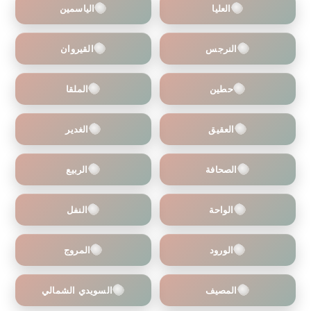
العليا
الياسمين
النرجس
القيروان
حطين
الملقا
العقيق
الغدير
الصحافة
الربيع
الواحة
النفل
الورود
المروج
المصيف
السويدي الشمالي