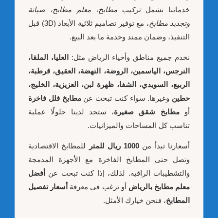
خدماتنا تشمل
تركيب مطابخ، معلم مطابخ، صيانة
وتجديد مطابخ
، مع توفير تصاميم ثلاثية الأبعاد (3D) قبل
التنفيذ، وضمان ممتد وخدمة ما بعد البيع.
نخدم جميع مناطق وأحياء الرياض مثل:
العليا، الملقا،
النرجس، الياسمين، الروضة، النهضة، العقيق، قرطبة،
الربيع، السويدي، الشفا، ظهرة لبن، العزيزية، الخليج،
حطين
وغيرها. سواء كنت تبحث عن
مطابخ فلل فاخرة
أو
مطابخ شقق صغيرة
، ستجد لدينا حلولًا عملية
تناسب كل المساحات والميزانيات.
أسعارنا تبدأ من
1000 ريال للمتر
للمطابخ الاقتصادية
وتصل حتى المطابخ الفاخرة مع الأجهزة المدمجة
والتشطيبات الراقية. لذلك، إذا كنت تبحث عن
أفضل
معلم مطابخ بالرياض
أو ترغب في معرفة
أسعار تفصيل
المطابخ
، فنحن خيارك الأمثل.