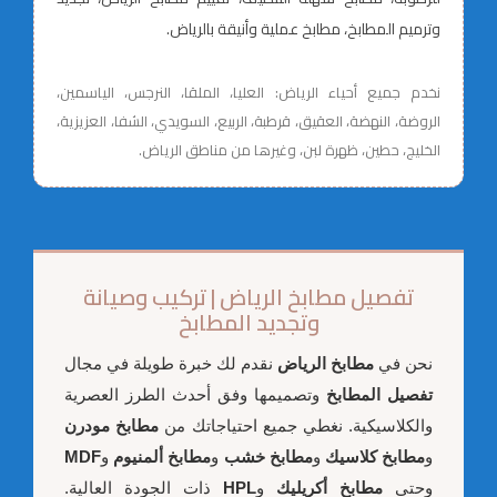
وترميم المطابخ، مطابخ عملية وأنيقة بالرياض.
نخدم جميع أحياء الرياض: العليا، الملقا، النرجس، الياسمين،
الروضة، النهضة، العقيق، قرطبة، الربيع، السويدي، الشفا، العزيزية،
الخليج، حطين، ظهرة لبن، وغيرها من مناطق الرياض.
تفصيل مطابخ الرياض | تركيب وصيانة
وتجديد المطابخ
نحن في
مطابخ الرياض
نقدم لك خبرة طويلة في مجال
تفصيل المطابخ
وتصميمها وفق أحدث الطرز العصرية
والكلاسيكية. نغطي جميع احتياجاتك من
مطابخ مودرن
و
مطابخ كلاسيك
و
مطابخ خشب
و
مطابخ ألمنيوم
و
MDF
وحتى
مطابخ أكريليك
و
HPL
ذات الجودة العالية.