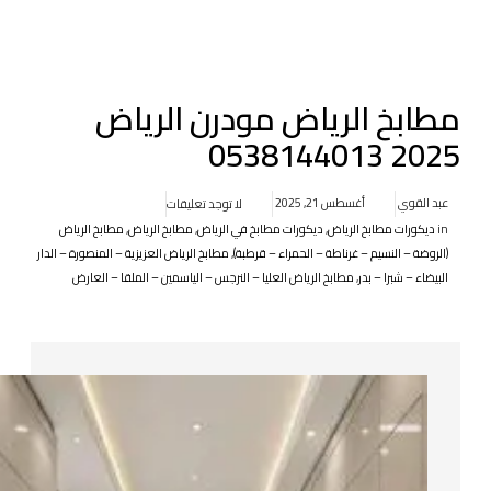
مطابخ الرياض مودرن الرياض
2025 0538144013
عبد القوي
أغسطس 21, 2025
لا توجد تعليقات
in
ديكورات مطابخ الرياض
,
ديكورات مطابخ في الرياض
,
مطابخ الرياض
,
مطابخ الرياض
(الروضة – النسيم – غرناطة – الحمراء – قرطبة)
,
مطابخ الرياض العزيزية – المنصورة – الدار
البيضاء – شبرا – بدر
,
مطابخ الرياض العليا – النرجس – الياسمين – الملقا – العارض