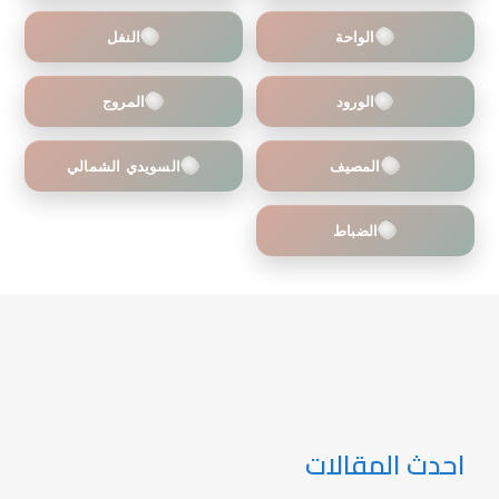
الواحة
النفل
الورود
المروج
المصيف
السويدي الشمالي
الضباط
احدث المقالات