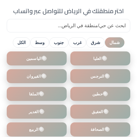
اختر منطقتك في الرياض للتواصل عبر واتساب
شمال
شرق
غرب
جنوب
وسط
الكل
العليا
الياسمين
النرجس
القيروان
حطين
الملقا
العقيق
الغدير
الصحافة
الربيع