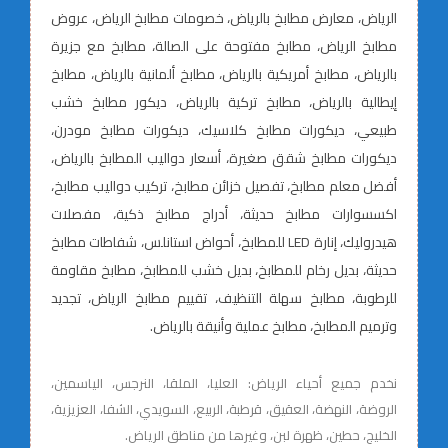
الرياض، معارض مطابخ بالرياض، خصومات مطابخ الرياض، عروض
مطابخ الرياض، مطابخ مفتوحة على الصالة، مطابخ مع جزيرة
بالرياض، مطابخ أمريكية بالرياض، مطابخ ألمانية بالرياض، مطابخ
إيطالية بالرياض، مطابخ تركية بالرياض، ديكور مطابخ خشب
طبيعي، ديكورات مطابخ كلاسيك، ديكورات مطابخ مودرن،
ديكورات مطابخ شقق صغيرة، أسعار دواليب المطابخ بالرياض،
أفضل معلم مطابخ، تفصيل خزائن مطابخ، تركيب دواليب مطابخ،
اكسسوارات مطابخ حديثة، أدراج مطابخ ذكية، مفصلات
هيدروليك، إنارة LED للمطابخ، أحواض استانلس، شفاطات مطابخ
حديثة، بديل رخام للمطابخ، بديل خشب للمطابخ، مطابخ مقاومة
للرطوبة، مطابخ سهلة التنظيف، تقييم مطابخ الرياض، تجديد
وترميم المطابخ، مطابخ عملية وأنيقة بالرياض.
نخدم جميع أحياء الرياض: العليا، الملقا، النرجس، الياسمين،
الروضة، النهضة، العقيق، قرطبة، الربيع، السويدي، الشفا، العزيزية،
الخليج، حطين، ظهرة لبن، وغيرها من مناطق الرياض.