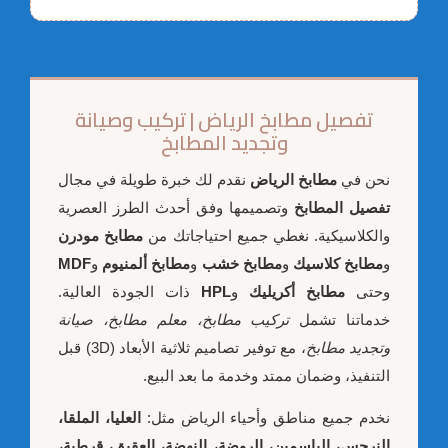
تفصيل مطابخ الرياض | تركيب وصيانة
وتجديد المطابخ
نحن في
مطابخ الرياض
نقدم لك خبرة طويلة في مجال
تفصيل المطابخ
وتصميمها وفق أحدث الطرز العصرية
والكلاسيكية. نغطي جميع احتياجاتك من
مطابخ مودرن
و
مطابخ كلاسيك
و
مطابخ خشب
و
مطابخ ألمنيوم
و
MDF
وحتى
مطابخ أكريليك
و
HPL
ذات الجودة العالية.
خدماتنا تشمل
تركيب مطابخ، معلم مطابخ، صيانة
وتجديد مطابخ
، مع توفير تصاميم ثلاثية الأبعاد (3D) قبل
التنفيذ، وضمان ممتد وخدمة ما بعد البيع.
نخدم جميع مناطق وأحياء الرياض مثل:
العليا، الملقا،
النرجس، الياسمين، الروضة، النهضة، العقيق، قرطبة،