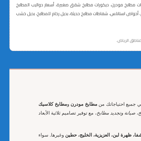
كورات مطابخ مودرن، ديكورات مطابخ شقق صغيرة، أسعار دواليب المطابخ
ابخ، تفصيل خزائن مطابخ، تركيب دواليب مطابخ، اكسسوارات مطابخ حديثة، أدراج مطابخ ذكية، مفصلات هيدروليك، إنارة LED للمطابخ، أحواض استانلس، شفاطات مطابخ حديثة، بديل رخام للمطابخ، بديل خشب
 مناطق الرياض.
ي جميع احتياجاتك من
مطابخ مودرن
و
مطابخ كلاسيك
، صيانة وتجديد مطابخ
، مع توفير تصاميم ثلاثية الأبعاد
شفا، ظهرة لبن، العزيزية، الخليج، حطين
وغيرها. سواء