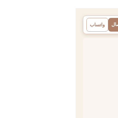
ال
واتساب