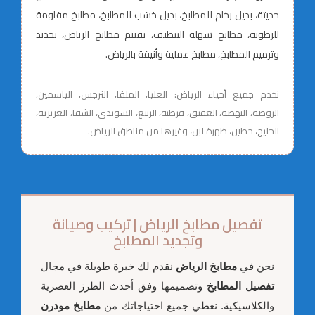
حديثة، بديل رخام للمطابخ، بديل خشب للمطابخ، مطابخ مقاومة
للرطوبة، مطابخ سهلة التنظيف، تقييم مطابخ الرياض، تجديد
وترميم المطابخ، مطابخ عملية وأنيقة بالرياض.
نخدم جميع أحياء الرياض: العليا، الملقا، النرجس، الياسمين،
الروضة، النهضة، العقيق، قرطبة، الربيع، السويدي، الشفا، العزيزية،
الخليج، حطين، ظهرة لبن، وغيرها من مناطق الرياض.
تفصيل مطابخ الرياض | تركيب وصيانة
وتجديد المطابخ
نحن في
مطابخ الرياض
نقدم لك خبرة طويلة في مجال
تفصيل المطابخ
وتصميمها وفق أحدث الطرز العصرية
والكلاسيكية. نغطي جميع احتياجاتك من
مطابخ مودرن