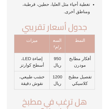
تغطية أحياء مثل العليا، حطين، قرطبة،
ومناطق أخرى.
جدول أسعار تقريبي
النمط
السع
ميزات
ر/م²
أفكار مطابخ
950
إضاءة LED،
مودرن
ريال
أسطح كوارتز
تفصيل مطبخ
1200
خشب طبيعي،
كلاسيكي
ريال
نقوش دقيقة
هل ترغب في مطبخ