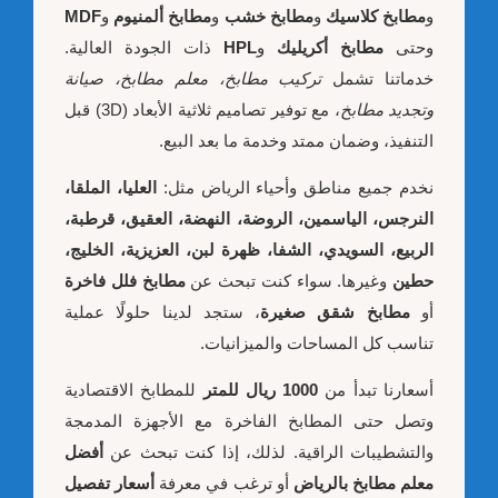
و
مطابخ كلاسيك
و
مطابخ خشب
و
مطابخ ألمنيوم
و
MDF
وحتى
مطابخ أكريليك
و
HPL
ذات الجودة العالية.
خدماتنا تشمل
تركيب مطابخ، معلم مطابخ، صيانة
وتجديد مطابخ
، مع توفير تصاميم ثلاثية الأبعاد (3D) قبل
التنفيذ، وضمان ممتد وخدمة ما بعد البيع.
نخدم جميع مناطق وأحياء الرياض مثل:
العليا، الملقا،
النرجس، الياسمين، الروضة، النهضة، العقيق، قرطبة،
الربيع، السويدي، الشفا، ظهرة لبن، العزيزية، الخليج،
حطين
وغيرها. سواء كنت تبحث عن
مطابخ فلل فاخرة
أو
مطابخ شقق صغيرة
، ستجد لدينا حلولًا عملية
تناسب كل المساحات والميزانيات.
أسعارنا تبدأ من
1000 ريال للمتر
للمطابخ الاقتصادية
وتصل حتى المطابخ الفاخرة مع الأجهزة المدمجة
والتشطيبات الراقية. لذلك، إذا كنت تبحث عن
أفضل
معلم مطابخ بالرياض
أو ترغب في معرفة
أسعار تفصيل