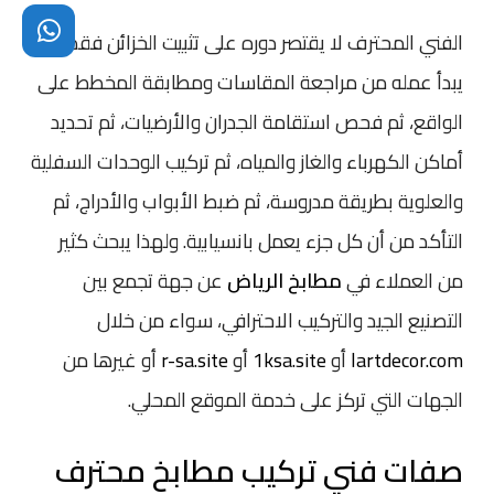
الفني المحترف لا يقتصر دوره على تثبيت الخزائن فقط، بل
يبدأ عمله من مراجعة المقاسات ومطابقة المخطط على
الواقع، ثم فحص استقامة الجدران والأرضيات، ثم تحديد
أماكن الكهرباء والغاز والمياه، ثم تركيب الوحدات السفلية
والعلوية بطريقة مدروسة، ثم ضبط الأبواب والأدراج، ثم
التأكد من أن كل جزء يعمل بانسيابية. ولهذا يبحث كثير
من العملاء في
مطابخ الرياض
عن جهة تجمع بين
التصنيع الجيد والتركيب الاحترافي، سواء من خلال
lartdecor.com
أو
1ksa.site
أو
r-sa.site
أو غيرها من
الجهات التي تركز على خدمة الموقع المحلي.
صفات فني تركيب مطابخ محترف