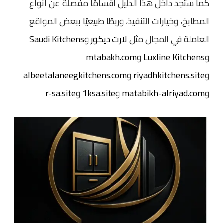
كما ستجد داخل هذا الدليل أقسامًا مفصلة عن أنواع
المطابخ، وخيارات التنفيذ، وربطًا طبيعيًا ببعض المواقع
العاملة في المجال مثل
لارت ديكور
و
Saudi Kitchens
و
Luxline Kitchens
و
mtabakh.com
و
riyadhkitchens.site
و
albeetalaneegkitchens.com
و
matabikh-alriyad.com
و
1ksa.site
و
r-sa.site