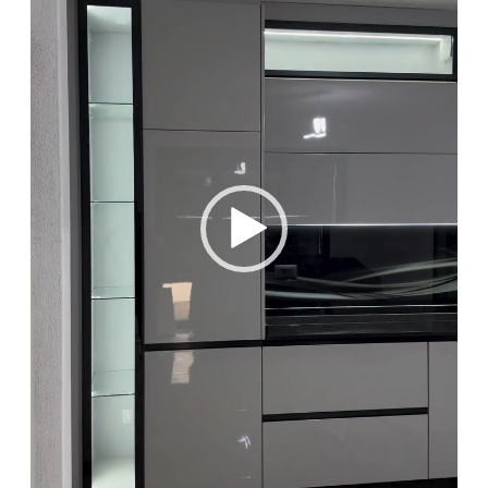
ا
ل
ف
ي
د
ي
و